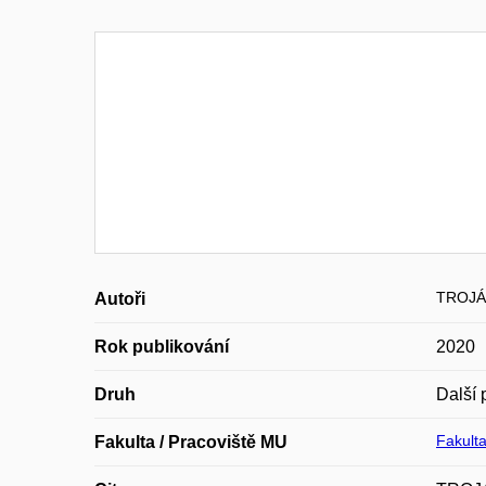
TROJÁ
Autoři
Rok publikování
2020
Druh
Další 
Fakulta
Fakulta / Pracoviště MU