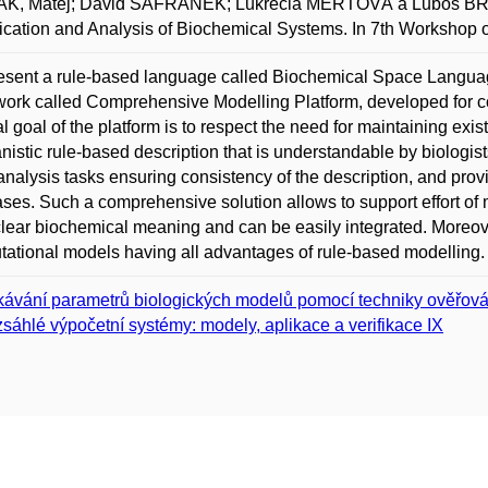
K, Matej; David ŠAFRÁNEK; Lukrécia MERTOVÁ a Luboš BRIM
ication and Analysis of Biochemical Systems. In 7th Workshop 
sent a rule-based language called Biochemical Space Language
ork called Comprehensive Modelling Platform, developed for c
l goal of the platform is to respect the need for maintaining ex
istic rule-based description that is understandable by biologist
analysis tasks ensuring consistency of the description, and provi
ses. Such a comprehensive solution allows to support effort of 
lear biochemical meaning and can be easily integrated. Moreove
ational models having all advantages of rule-based modelling.
kávání parametrů biologických modelů pomocí techniky ověřov
sáhlé výpočetní systémy: modely, aplikace a verifikace IX