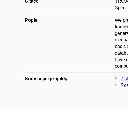
Citace
TROJÁ
Specif
Popis
We pre
framew
genera
mechan
basic 
databa
have c
comput
Související projekty:
Zís
Roz