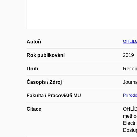
OHLÍDA
Autoři
Rok publikování
2019
Druh
Recen
Časopis / Zdroj
Journa
Přírod
Fakulta / Pracoviště MU
Citace
OHLÍD
method
Electr
Dostup