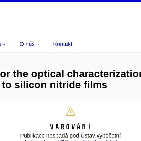
a
O nás
Kontakt
r the optical characterizat
to silicon nitride films
Varování
Publikace nespadá pod Ústav výpočetní