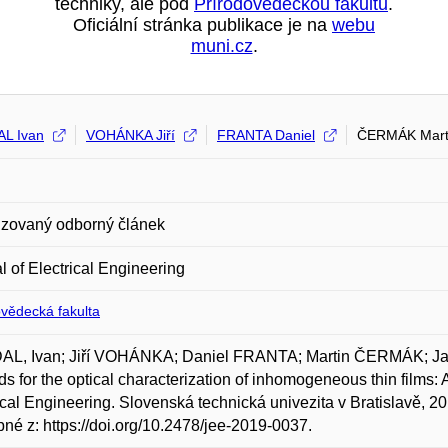
techniky, ale pod
Přírodovědeckou fakultu
.
Oficiální stránka publikace je na
webu
muni.cz
.
L Ivan
VOHÁNKA Jiří
FRANTA Daniel
ČERMÁK Mart
zovaný odborný článek
l of Electrical Engineering
ovědecká fakulta
AL, Ivan; Jiří VOHÁNKA; Daniel FRANTA; Martin ČERMÁK; Ja
s for the optical characterization of inhomogeneous thin films: App
ical Engineering. Slovenská technická univezita v Bratislavě, 20
né z: https://doi.org/10.2478/jee-2019-0037.