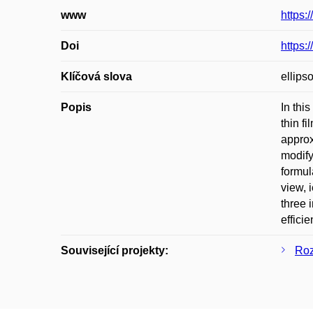
www
https:
Doi
https:
Klíčová slova
ellips
Popis
In thi
thin f
approx
modify
formul
view, 
three 
effici
Související projekty:
Roz