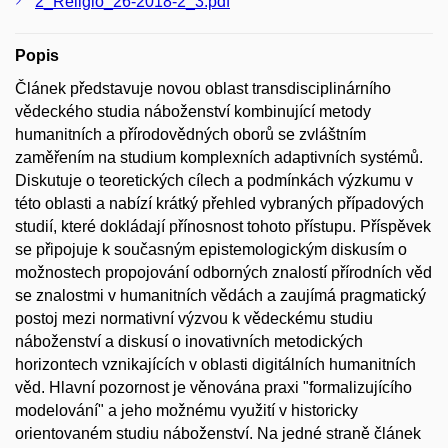
2_Religio_26-2018-2_3.pdf
Popis
Článek představuje novou oblast transdisciplinárního
vědeckého studia náboženství kombinující metody
humanitních a přírodovědných oborů se zvláštním
zaměřením na studium komplexních adaptivních systémů.
Diskutuje o teoretických cílech a podmínkách výzkumu v
této oblasti a nabízí krátký přehled vybraných případových
studií, které dokládají přínosnost tohoto přístupu. Příspěvek
se připojuje k současným epistemologickým diskusím o
možnostech propojování odborných znalostí přírodních věd
se znalostmi v humanitních vědách a zaujímá pragmatický
postoj mezi normativní výzvou k vědeckému studiu
náboženství a diskusí o inovativních metodických
horizontech vznikajících v oblasti digitálních humanitních
věd. Hlavní pozornost je věnována praxi "formalizujícího
modelování" a jeho možnému využití v historicky
orientovaném studiu náboženství. Na jedné straně článek