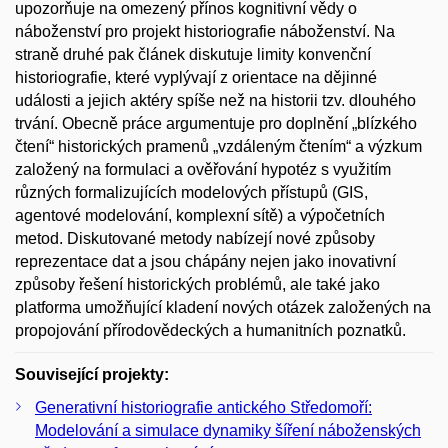
upozorňuje na omezený přínos kognitivní vědy o
náboženství pro projekt historiografie náboženství. Na
straně druhé pak článek diskutuje limity konvenční
historiografie, které vyplývají z orientace na dějinné
události a jejich aktéry spíše než na historii tzv. dlouhého
trvání. Obecně práce argumentuje pro doplnění „blízkého
čtení“ historických pramenů „vzdáleným čtením“ a výzkum
založený na formulaci a ověřování hypotéz s využitím
různých formalizujících modelových přístupů (GIS,
agentové modelování, komplexní sítě) a výpočetních
metod. Diskutované metody nabízejí nové způsoby
reprezentace dat a jsou chápány nejen jako inovativní
způsoby řešení historických problémů, ale také jako
platforma umožňující kladení nových otázek založených na
propojování přírodovědeckých a humanitních poznatků.
Související projekty:
Generativní historiografie antického Středomoří:
Modelování a simulace dynamiky šíření náboženských