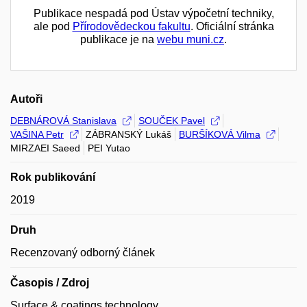
Publikace nespadá pod Ústav výpočetní techniky,
ale pod
Přírodovědeckou fakultu
. Oficiální stránka
publikace je na
webu muni.cz
.
Autoři
DEBNÁROVÁ Stanislava
SOUČEK Pavel
VAŠINA Petr
ZÁBRANSKÝ Lukáš
BURŠÍKOVÁ Vilma
MIRZAEI Saeed
PEI Yutao
Rok publikování
2019
Druh
Recenzovaný odborný článek
Časopis / Zdroj
Surface & coatings technology