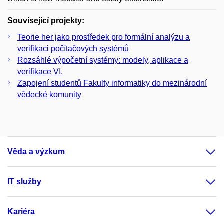
Související projekty:
Teorie her jako prostředek pro formální analýzu a
verifikaci počítačových systémů
Rozsáhlé výpočetní systémy: modely, aplikace a
verifikace VI.
Zapojení studentů Fakulty informatiky do mezinárodní
vědecké komunity
Věda a výzkum
IT služby
Kariéra