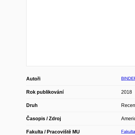
BINDE
Autoři
Rok publikování
2018
Druh
Recen
Časopis / Zdroj
Americ
Fakulta
Fakulta / Pracoviště MU