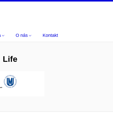
a
O nás
Kontakt
 Life