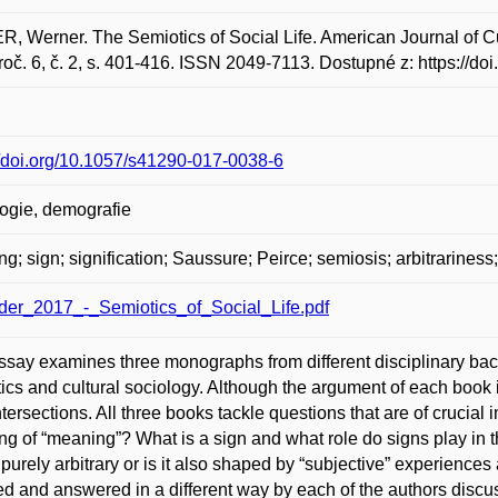
, Werner. The Semiotics of Social Life. American Journal of Cu
roč. 6, č. 2, s. 401-416. ISSN 2049-7113. Dostupné z: https://d
//doi.org/10.1057/s41290-017-0038-6
ogie, demografie
g; sign; signification; Saussure; Peirce; semiosis; arbitrariness
der_2017_-_Semiotics_of_Social_Life.pdf
ssay examines three monographs from different disciplinary bac
ics and cultural sociology. Although the argument of each book 
intersections. All three books tackle questions that are of crucial
g of “meaning”? What is a sign and what role do signs play in
 purely arbitrary or is it also shaped by “subjective” experiences
ted and answered in a different way by each of the authors discu