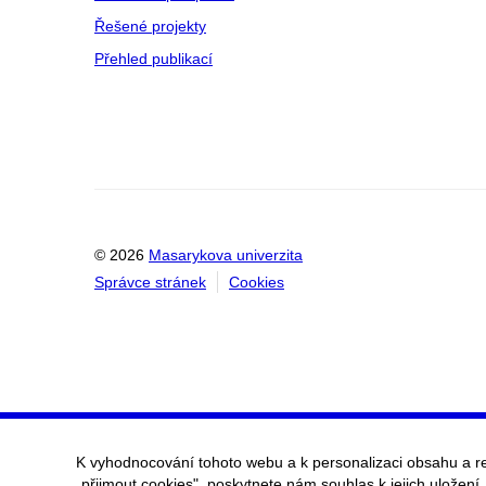
Řešené projekty
Přehled publikací
© 2026
Masarykova univerzita
Správce stránek
Cookies
K vyhodnocování tohoto webu a k personalizaci obsahu a r
„přijmout cookies", poskytnete nám souhlas k jejich uložení