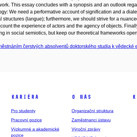
ork. This essay concludes with a synopsis and an outlook regardi
ogy: We need a performative account of signification and a dialec
al structures (langue); furthermore, we should strive for a nuanc
ccount the experience of actors and the agency of objects. Finall
g in social semiotics, but keep our theoretical frameworks open 
ěstnáním čerstvých absolventů doktorského studia k vědecké 
Kariéra
O nás
K
Pro studenty
Organizační struktura
Pracovní pozice
Zaměstnanci ústavu
Výzkumné a akademické
Výroční zprávy
pozice