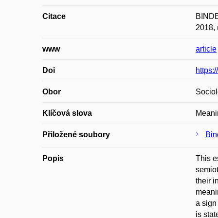
Citace
BINDER
2018, 
www
article
Doi
https:
Obor
Sociol
Klíčová slova
Meanin
Přiložené soubory
Bin
Popis
This e
semiot
their 
meanin
a sign
is sta