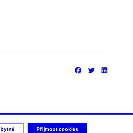
Facebook
Twitter
Linke
zbytné
Přijmout cookies