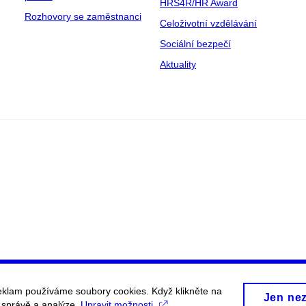
HRS4R/HR Award
Rozhovory se zaměstnanci
Celoživotní vzdělávání
Sociální bezpečí
Aktuality
eklam používáme soubory cookies. Když klikněte na
Jen ne
, správě a analýze.
Upravit možnosti