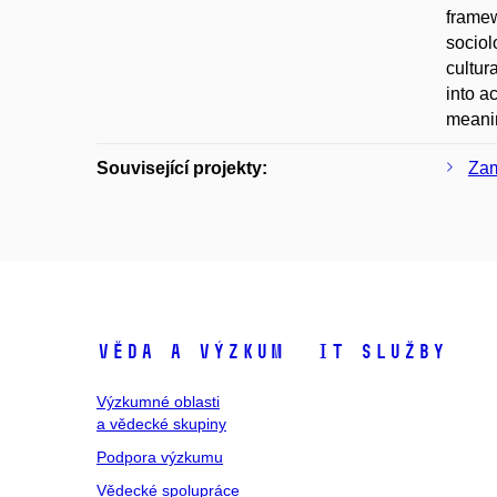
framew
sociol
cultur
into a
meanin
Související projekty:
Zam
Věda a výzkum
IT služby
Výzkumné oblasti
a vědecké skupiny
Podpora výzkumu
Vědecké spolupráce