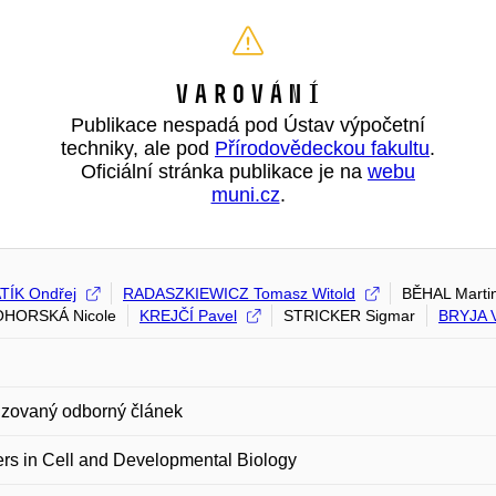
Varování
Publikace nespadá pod Ústav výpočetní
techniky, ale pod
Přírodovědeckou fakultu
.
Oficiální stránka publikace je na
webu
muni.cz
.
ÍK Ondřej
RADASZKIEWICZ Tomasz Witold
BĚHAL Marti
HORSKÁ Nicole
KREJČÍ Pavel
STRICKER Sigmar
BRYJA V
zovaný odborný článek
ers in Cell and Developmental Biology