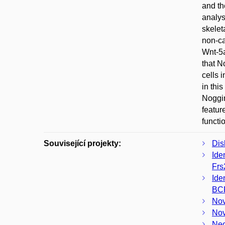
and th
analys
skelet
non-ca
Wnt-5a
that N
cells 
in thi
Noggin
featur
functi
Související projekty:
Dis
Ide
Frs
Ide
BC
Nov
Nov
Neo