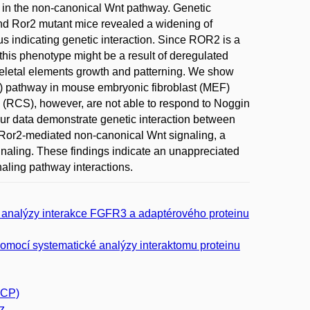
r in the non-canonical Wnt pathway. Genetic
and Ror2 mutant mice revealed a widening of
us indicating genetic interaction. Since ROR2 is a
this phenotype might be a result of deregulated
skeletal elements growth and patterning. We show
l) pathway in mouse embryonic fibroblast (MEF)
(RCS), however, are not able to respond to Noggin
our data demonstrate genetic interaction between
/Ror2-mediated non-canonical Wnt signaling, a
gnaling. These findings indicate an unappreciated
aling pathway interactions.
m analýzy interakce FGFR3 a adaptérového proteinu
pomocí systematické analýzy interaktomu proteinu
PCP)
z