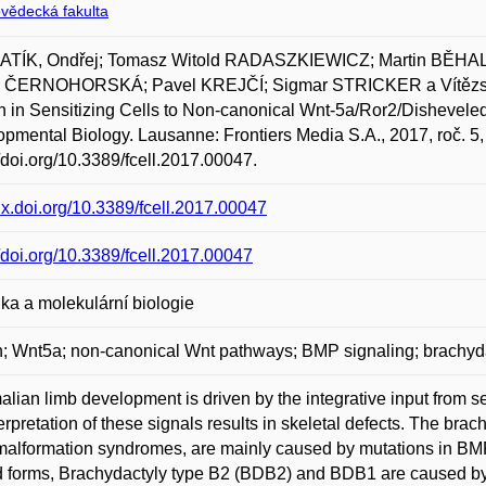
ovědecká fakulta
TÍK, Ondřej; Tomasz Witold RADASZKIEWICZ; Martin BĚHAL; 
e ČERNOHORSKÁ; Pavel KREJČÍ; Sigmar STRICKER a Vítězslav
 in Sensitizing Cells to Non-canonical Wnt-5a/Ror2/Disheveled 
pmental Biology. Lausanne: Frontiers Media S.A., 2017, roč. 5
//doi.org/10.3389/fcell.2017.00047.
/dx.doi.org/10.3389/fcell.2017.00047
//doi.org/10.3389/fcell.2017.00047
ka a molekulární biologie
; Wnt5a; non-canonical Wnt pathways; BMP signaling; brachyd
ian limb development is driven by the integrative input from sev
erpretation of these signals results in skeletal defects. The bra
alformation syndromes, are mainly caused by mutations in BM
d forms, Brachydactyly type B2 (BDB2) and BDB1 are caused b