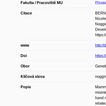
Přírod
Fakulta / Pracoviště MU
Citace
BERNA
Nicol
Noggin
Develo
https:
www
http:/
Doi
https:
Obor
Geneti
Klíčová slova
noggin
Popis
Mammal
misint
hand m
relate