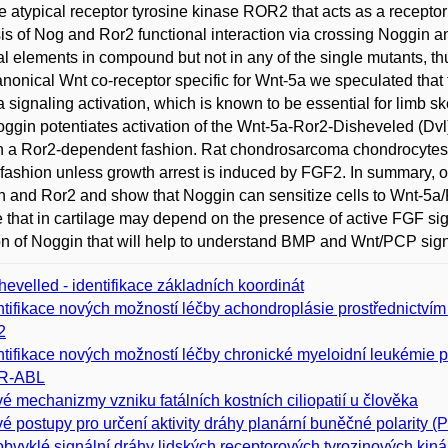
e atypical receptor tyrosine kinase ROR2 that acts as a recepto
is of Nog and Ror2 functional interaction via crossing Noggin 
al elements in compound but not in any of the single mutants, th
nonical Wnt co-receptor specific for Wnt-5a we speculated that 
 signaling activation, which is known to be essential for limb 
oggin potentiates activation of the Wnt-5a-Ror2-Disheveled (Dv
in a Ror2-dependent fashion. Rat chondrosarcoma chondrocytes 
s fashion unless growth arrest is induced by FGF2. In summary, 
 and Ror2 and show that Noggin can sensitize cells to Wnt-5a
e that in cartilage may depend on the presence of active FGF si
on of Noggin that will help to understand BMP and Wnt/PCP sign
hevelled - identifikace základních koordinát
ntifikace nových možností léčby achondroplásie prostřednictví
2
ntifikace nových možností léčby chronické myeloidní leukémie 
R-ABL
é mechanizmy vzniku fatálních kostních ciliopatií u člověka
é postupy pro určení aktivity dráhy planární buněčné polarity (
bvyklé signální dráhy lidských receptorových tyrozinových kiná