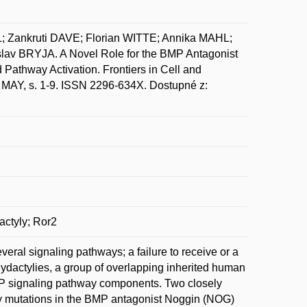
Zankruti DAVE; Florian WITTE; Annika MAHL;
 BRYJA. A Novel Role for the BMP Antagonist
Pathway Activation. Frontiers in Cell and
, MAY, s. 1-9. ISSN 2296-634X. Dostupné z:
actyly; Ror2
eral signaling pathways; a failure to receive or a
chydactylies, a group of overlapping inherited human
P signaling pathway components. Two closely
y mutations in the BMP antagonist Noggin (NOG)