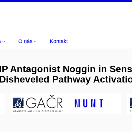
a
O nás
Kontakt
P Antagonist Noggin in Sensi
Disheveled Pathway Activati