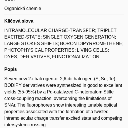
Organická chemie
Klíčová slova
INTRAMOLECULAR CHARGE-TRANSFER; TRIPLET
EXCITED-STATE; SINGLET OXYGEN GENERATION;
LARGE STOKES SHIFTS; BORON-DIPYRROMETHENE;
PHOTOPHYSICAL PROPERTIES; LIVING CELLS;
DYES; DERIVATIVES; FUNCTIONALIZATION
Popis
Seven new 2-chalcogen-or 2,6-dichalcogen-(S, Se, Te)
BODIPY derivatives were synthesized in good to excellent
yields (55-95%) by a Pd-catalyzed C-heteroatom Stille
cross-coupling reaction, overcoming the limitations of
SNAr. The fluorophores show interesting tunable optical
properties associated with the formation of a twisted
intramolecular charge transfer excited state and competing
intersystem crossing.