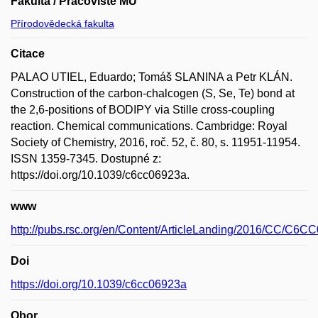
Fakulta / Pracoviště MU
Přírodovědecká fakulta
Citace
PALAO UTIEL, Eduardo; Tomáš SLANINA a Petr KLÁN.
Construction of the carbon-chalcogen (S, Se, Te) bond at
the 2,6-positions of BODIPY via Stille cross-coupling
reaction. Chemical communications. Cambridge: Royal
Society of Chemistry, 2016, roč. 52, č. 80, s. 11951-11954.
ISSN 1359-7345. Dostupné z:
https://doi.org/10.1039/c6cc06923a.
www
http://pubs.rsc.org/en/Content/ArticleLanding/2016/CC/C6C
Doi
https://doi.org/10.1039/c6cc06923a
Obor