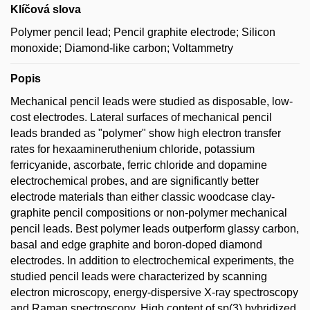
Klíčová slova
Polymer pencil lead; Pencil graphite electrode; Silicon
monoxide; Diamond-like carbon; Voltammetry
Popis
Mechanical pencil leads were studied as disposable, low-
cost electrodes. Lateral surfaces of mechanical pencil
leads branded as "polymer" show high electron transfer
rates for hexaamineruthenium chloride, potassium
ferricyanide, ascorbate, ferric chloride and dopamine
electrochemical probes, and are significantly better
electrode materials than either classic woodcase clay-
graphite pencil compositions or non-polymer mechanical
pencil leads. Best polymer leads outperform glassy carbon,
basal and edge graphite and boron-doped diamond
electrodes. In addition to electrochemical experiments, the
studied pencil leads were characterized by scanning
electron microscopy, energy-dispersive X-ray spectroscopy
and Raman spectroscopy. High content of sp(3) hybridized