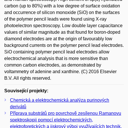
carbon (up to 80%) with a low degree of surface oxidation
and occurrence of silicon monoxide (SiO) on the surfaces
of the polymer pencil leads were found using X-ray
photoelectron spectroscopy. Low double layer capacitance
values of similar magnitude as that found for boron-doped
diamond electrodes are at the origin of favourably low
background currents on the polymer pencil lead electrodes.
SiO containing polymer pencil lead electrodes allow
electrochemical analysis that is more sensitive than
common carbon electrodes, as demonstrated by
voltammetry of adenine and xanthine. (C) 2016 Elsevier
B.V. All rights reserved.
Související projekty:
Chemická a elektrochemická analýza purinových
derivátů
Příprava substrátů pro povrchově zesílenou Ramanovu
spektroskopii pomocí elektrochemických,
elektroforetických a jiskrový výboj využívajících technik.