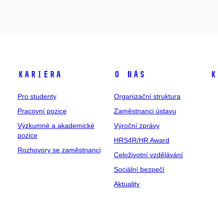
Kariéra
O nás
K
Pro studenty
Organizační struktura
Pracovní pozice
Zaměstnanci ústavu
Výzkumné a akademické
Výroční zprávy
pozice
HRS4R/HR Award
Rozhovory se zaměstnanci
Celoživotní vzdělávání
Sociální bezpečí
Aktuality