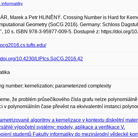
 informatiky
, Marek a Petr HLINĚNÝ. Crossing Number is Hard for Kerneli
putational Geometry (SoCG 2016). Germany: Schloss Dagstuhl--
", 10 s. ISBN 978-3-95977-009-5. Dostupné z: https://doi.org/
/socg2016.cs.tufts.edu/
//doi.org/10.4230/LIPIcs.SoCG.2016.42
atika
ng number; kernelization; parameterized complexity
me, že problém průsečíkového čísla grafu nelze polynomiálně
ci v polynomiálním čase převést na ekvivalentní instanci polynom
ametrizované algoritmy a kernelizace v kontextu diskrétní matem
sáhlé výpočetní systémy: modely, aplikace a verifikace V.
ojení studentů Fakulty informatiky do mezinárodní vědecké kom