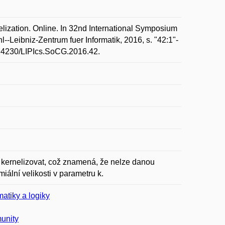
zation. Online. In 32nd International Symposium
Leibniz-Zentrum fuer Informatik, 2016, s. "42:1"-
10.4230/LIPIcs.SoCG.2016.42.
 kernelizovat, což znamená, že nelze danou
iální velikosti v parametru k.
atiky a logiky
unity