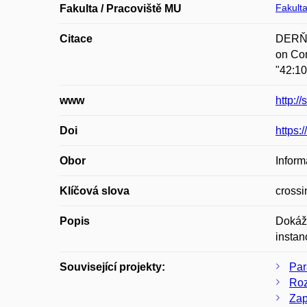
Fakulta
Fakulta / Pracoviště MU
Citace
DERŇÁR
on Com
"42:10
www
http:/
Doi
https:
Obor
Inform
Klíčová slova
crossi
Popis
Dokáže
instan
Související projekty:
Par
Roz
Zap