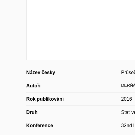
Název česky
Průseč
DERŇÁ
Autoři
Rok publikování
2016
Druh
Stať v
Konference
32nd 