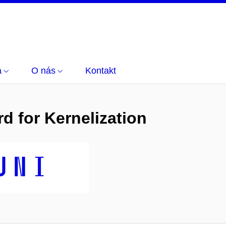
a
O nás
Kontakt
d for Kernelization