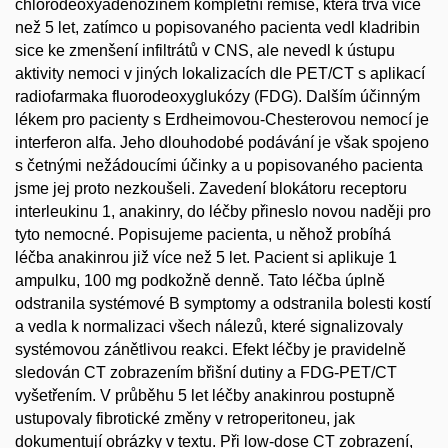
chlorodeoxyadenozinem kompletní remise, která trvá více
než 5 let, zatímco u popisovaného pacienta vedl kladribin
sice ke zmenšení infiltrátů v CNS, ale nevedl k ústupu
aktivity nemoci v jiných lokalizacích dle PET/CT s aplikací
radiofarmaka fluorodeoxyglukózy (FDG). Dalším účinným
lékem pro pacienty s Erdheimovou-Chesterovou nemocí je
interferon alfa. Jeho dlouhodobé podávání je však spojeno
s četnými nežádoucími účinky a u popisovaného pacienta
jsme jej proto nezkoušeli. Zavedení blokátoru receptoru
interleukinu 1, anakinry, do léčby přineslo novou naději pro
tyto nemocné. Popisujeme pacienta, u něhož probíhá
léčba anakinrou již více než 5 let. Pacient si aplikuje 1
ampulku, 100 mg podkožně denně. Tato léčba úplně
odstranila systémové B symptomy a odstranila bolesti kostí
a vedla k normalizaci všech nálezů, které signalizovaly
systémovou zánětlivou reakci. Efekt léčby je pravidelně
sledován CT zobrazením břišní dutiny a FDG-PET/CT
vyšetřením. V průběhu 5 let léčby anakinrou postupně
ustupovaly fibrotické změny v retroperitoneu, jak
dokumentují obrázky v textu. Při low-dose CT zobrazení,