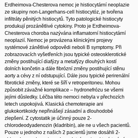
Erdheimova-Chesterova nemoc je histiocytární neoplazie
ze skupiny non-Langerhans-cell histiocytóz, je tvořena
infiltráty pěnitých histiocytů. Tyto patologické histiocyty
produkují prozánětlivé cytokiny. Proto je Erdheimova-
Chesterova choroba nazývána inflamatorní histiocytární
neoplazií. Nemoc je provázena klinickými projevy
systémové zánětlivé odpovědi neboli B symptomy. Při
zobrazovacích vyšetřeních jsou typické osteosklerotické
změny postihující diafýzy a metafýzy dlouhých kostí
dolních končetin a dále fibrózní změny postihující stěnu
aorty a cévy z ní odstupující. Dále jsou typické perirenální
fibrotické změny, které se šíří v retroperitoneu. Mohou
způsobit závažné komplikace – hydronefrózu se všemi
jejími důsledky. Léčba této nemoci nebyla v přechozích
letech uspokojivá. Klasická chemoterapie ani
glukokortikoidy nepřinášejí zásadní a dlouhodobé
zlepšení. Z cytostatik je účinný pouze 2-
chlorodeodyadenozin (kladribin), ale ne u všech pacientů.
Pouze u jednoho z našich 2 pacientů jsme dosáhli 2-