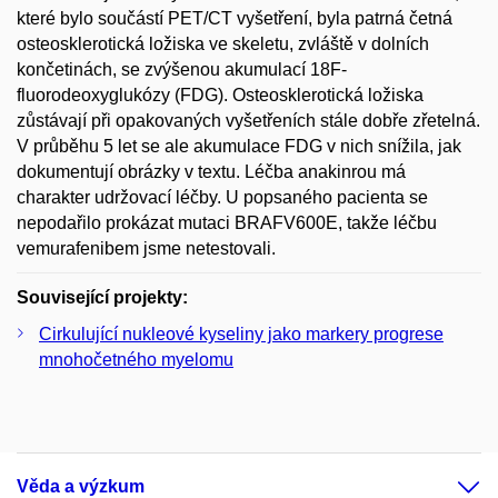
které bylo součástí PET/CT vyšetření, byla patrná četná
osteosklerotická ložiska ve skeletu, zvláště v dolních
končetinách, se zvýšenou akumulací 18F-
fluorodeoxyglukózy (FDG). Osteosklerotická ložiska
zůstávají při opakovaných vyšetřeních stále dobře zřetelná.
V průběhu 5 let se ale akumulace FDG v nich snížila, jak
dokumentují obrázky v textu. Léčba anakinrou má
charakter udržovací léčby. U popsaného pacienta se
nepodařilo prokázat mutaci BRAFV600E, takže léčbu
vemurafenibem jsme netestovali.
Související projekty:
Cirkulující nukleové kyseliny jako markery progrese
mnohočetného myelomu
Věda a výzkum