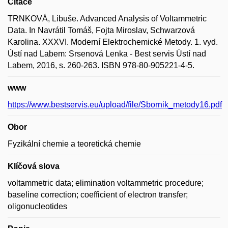
Citace
TRNKOVÁ, Libuše. Advanced Analysis of Voltammetric
Data. In Navrátil Tomáš, Fojta Miroslav, Schwarzová
Karolina. XXXVI. Moderní Elektrochemické Metody. 1. vyd.
Ústí nad Labem: Srsenová Lenka - Best servis Ústí nad
Labem, 2016, s. 260-263. ISBN 978-80-905221-4-5.
www
https://www.bestservis.eu/upload/file/Sbornik_metody16.pdf
Obor
Fyzikální chemie a teoretická chemie
Klíčová slova
voltammetric data; elimination voltammetric procedure;
baseline correction; coefficient of electron transfer;
oligonucleotides