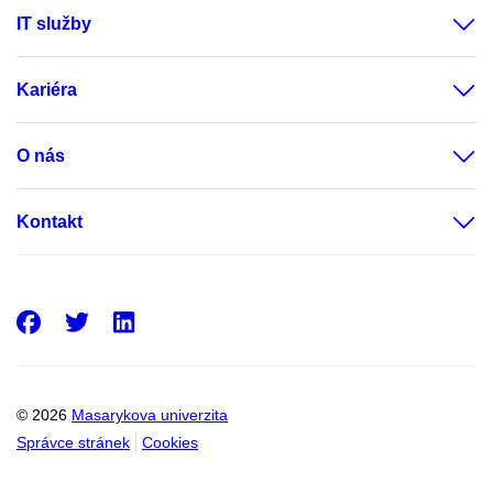
IT služby
Kariéra
O nás
Kontakt
Facebook
Twitter
LinkedIn
© 2026
Masarykova univerzita
Správce stránek
Cookies