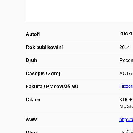
KHOKH
Autoři
Rok publikování
2014
Druh
Recen
Časopis / Zdroj
ACTA
Filozof
Fakulta / Pracoviště MU
Citace
KHOKHL
MUSICO
www
http:/
Obor
Umění,