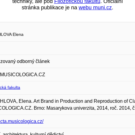
techniky, ale pod
Filozofickou fakultu
. Oficiální
stránka publikace je na
webu muni.cz
.
LOVA Elena
zovaný odborný článek
 MUSICOLOGICA.CZ
ická fakulta
OVA, Elena. Art Brand in Production and Reproduction of Cl
LOGICA.CZ. Brno: Masarykova univerzita, 2014, roč. 2014, č. 
/acta.musicologica.cz/
 architektura, kulturní dědictví