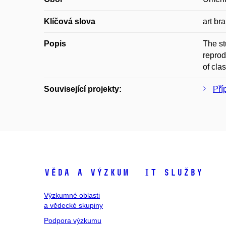
Klíčová slova
art br
Popis
The st
reprod
of cla
Související projekty:
Pří
Věda a výzkum
IT služby
Výzkumné oblasti
a vědecké skupiny
Podpora výzkumu