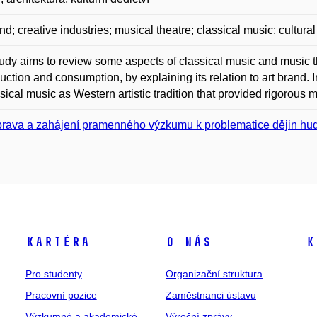
and; creative industries; musical theatre; classical music; cultura
udy aims to review some aspects of classical music and music t
uction and consumption, by explaining its relation to art brand. I
ssical music as Western artistic tradition that provided rigorous 
prava a zahájení pramenného výzkumu k problematice dějin hud
Kariéra
O nás
K
Pro studenty
Organizační struktura
Pracovní pozice
Zaměstnanci ústavu
Výzkumné a akademické
Výroční zprávy