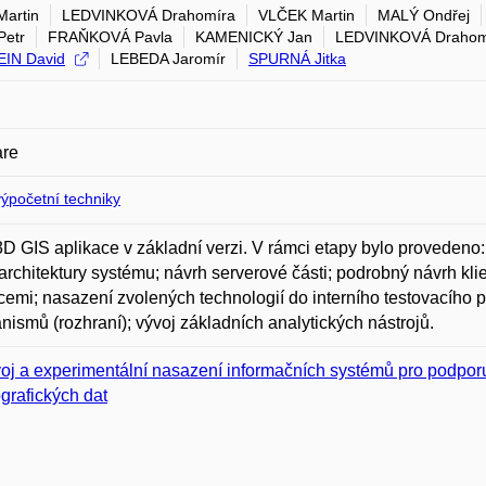
artin
LEDVINKOVÁ Drahomíra
VLČEK Martin
MALÝ Ondřej
etr
FRAŇKOVÁ Pavla
KAMENICKÝ Jan
LEDVINKOVÁ Drahom
IN David
LEBEDA Jaromír
SPURNÁ Jitka
are
ýpočetní techniky
D GIS aplikace v základní verzi. V rámci etapy bylo provedeno:
architektury systému; návrh serverové části; podrobný návrh klien
cemi; nasazení zvolených technologií do interního testovacího pro
ismů (rozhraní); vývoj základních analytických nástrojů.
oj a experimentální nasazení informačních systémů pro podporu
grafických dat