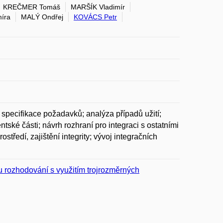
KREČMER Tomáš
MARŠÍK Vladimír
íra
MALÝ Ondřej
KOVÁCS Petr
 specifikace požadavků; analýza případů užití;
tské části; návrh rozhraní pro integraci s ostatními
středí, zajištění integrity; vývoj integračních
 rozhodování s využitím trojrozměrných