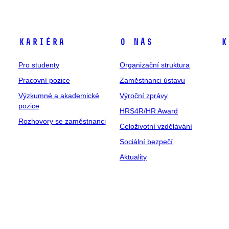
Kariéra
O nás
K
Pro studenty
Organizační struktura
Pracovní pozice
Zaměstnanci ústavu
Výzkumné a akademické
Výroční zprávy
pozice
HRS4R/HR Award
Rozhovory se zaměstnanci
Celoživotní vzdělávání
Sociální bezpečí
Aktuality