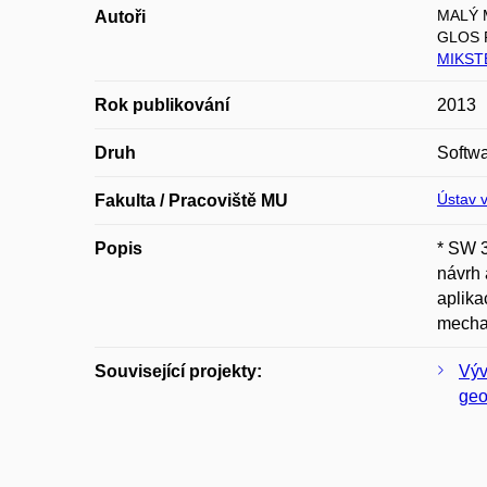
MALÝ M
Autoři
GLOS P
MIKSTE
Rok publikování
2013
Druh
Softw
Ústav v
Fakulta / Pracoviště MU
Popis
* SW 3
návrh 
aplika
mechan
Související projekty:
Výv
geo