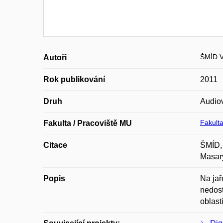
ŠMÍD V
Autoři
Rok publikování
2011
Druh
Audiov
Fakulta
Fakulta / Pracoviště MU
Citace
ŠMÍD, 
Masary
Popis
Na jař
nedost
oblast