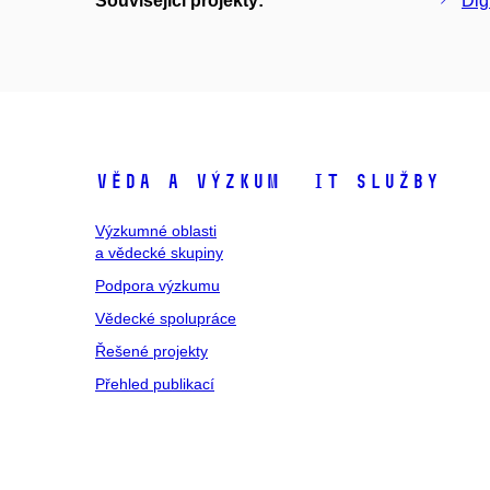
Související projekty:
Dig
Věda a výzkum
IT služby
Výzkumné oblasti
a vědecké skupiny
Podpora výzkumu
Vědecké spolupráce
Řešené projekty
Přehled publikací