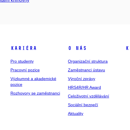
itální knihovny
Kariéra
O nás
K
Pro studenty
Organizační struktura
Pracovní pozice
Zaměstnanci ústavu
Výzkumné a akademické
Výroční zprávy
pozice
HRS4R/HR Award
Rozhovory se zaměstnanci
Celoživotní vzdělávání
Sociální bezpečí
Aktuality