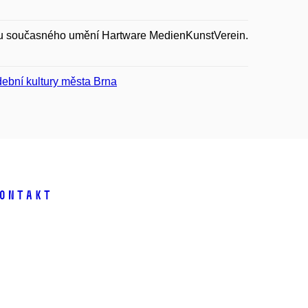
tru současného umění Hartware MedienKunstVerein.
ební kultury města Brna
ontakt