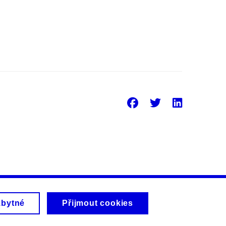
Facebook
Twitter
Linke
zbytné
Přijmout cookies