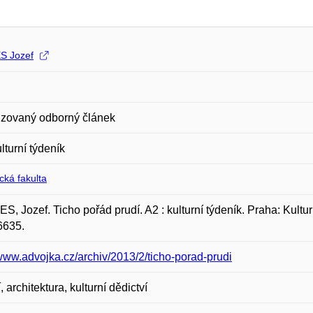
S Jozef
zovaný odborný článek
ulturní týdeník
ická fakulta
, Jozef. Ticho pořád prudí. A2 : kulturní týdeník. Praha: Kulturn
6635.
/www.advojka.cz/archiv/2013/2/ticho-porad-prudi
 architektura, kulturní dědictví