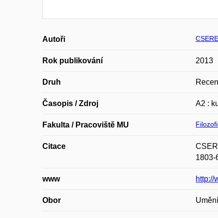
CSERE
Autoři
Rok publikování
2013
Druh
Recen
Časopis / Zdroj
A2 : k
Filozof
Fakulta / Pracoviště MU
Citace
CSERES
1803-
www
http:/
Obor
Umění,