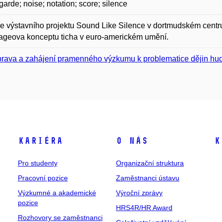
garde; noise; notation; score; silence
e výstavního projektu Sound Like Silence v dortmudském cen
ageova konceptu ticha v euro-americkém umění.
prava a zahájení pramenného výzkumu k problematice dějin hud
Kariéra
O nás
K
Pro studenty
Organizační struktura
Pracovní pozice
Zaměstnanci ústavu
Výzkumné a akademické
Výroční zprávy
pozice
HRS4R/HR Award
Rozhovory se zaměstnanci