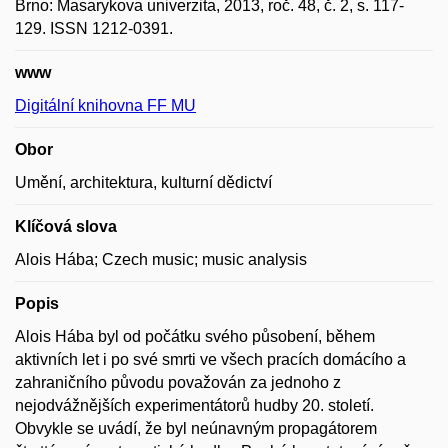
Brno: Masarykova univerzita, 2013, roč. 48, č. 2, s. 117-
129. ISSN 1212-0391.
www
Digitální knihovna FF MU
Obor
Umění, architektura, kulturní dědictví
Klíčová slova
Alois Hába; Czech music; music analysis
Popis
Alois Hába byl od počátku svého působení, během
aktivních let i po své smrti ve všech pracích domácího a
zahraničního původu považován za jednoho z
nejodvážnějších experimentátorů hudby 20. století.
Obvykle se uvádí, že byl neúnavným propagátorem