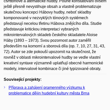
čtvrttónové a atematické hudby. Pouhé konstatování ovšem
ještě přesně nevystihuje obsah a vlastně problematizuje
skutečnou koncepci Hábovy hudby, neboť skladby
komponované v nezvyklých tónových systémech
představují necelou třetinu Hábova znějícího díla. Studie
představuje kritickou interpretaci vybraných
mikrointervalových skladeb českého skladatele Aloise
Háby (1893 – 1973). Svou pozornost autor zaměřil
především na komorní a sborová díla (op. 7, 10, 27, 31, 43,
72). Autor se zde pokouší upozornit na skutečnost, že
rovněž v oblasti mikrointervalové hudby se vedle vlastní
kreativní syntaxe významně uplatňují obecné harmonické
modely, intervalové kombinace či jiné typizované obraty.
Související projekty:
Příprava a zahájení pramenného výzkumu k
problematice dějin hudební kultury města Brna