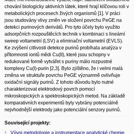
chování biologicky aktivních látek, které hrají klíčovou roli v
metabolických procesech živých organismů [1]. V práci
jsou studovány vlivy změn ve složení povrchu PeGE na
detekci purinových derivátů. Pro tyto účely bylo využito
adsorpčních rozpouštěcích technik v kombinaci s lineární
sweep voltametrií (LSV) a eliminační voltametrií (EVLS).
Ke zvýšení citlivosti detekce purinů probíhala analýza v
přítomnosti iontů mědi Cu(II), které jsou schopny v
redukované formě vytvářet s puriny málo rozpustné
komplexy Cu(I)-purin [2,3]. Bylo zjištěno, že i velmi malá
změna ve struktuře povrchu PeGE významně ovlivňuje
oxidační signály purinů. Z tohoto důvodu bylo nutné
charakterizovat elektrodový povrch pomocí
mikroskopických a spektroskopických metod. Na základě
komparativních experimentů byly vybrány potenciálně
nejvhodnější elektrody jako potenciální senzory purinů.
Související projekty:
Vývoj metodologie a instrumentace analytické chemie