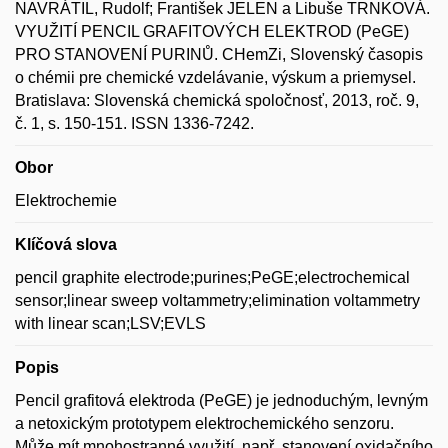
NAVRÁTIL, Rudolf; František JELEN a Libuše TRNKOVÁ.
VYUŽITÍ PENCIL GRAFITOVÝCH ELEKTROD (PeGE)
PRO STANOVENÍ PURINŮ. CHemZi, Slovenský časopis
o chémii pre chemické vzdelávanie, výskum a priemysel.
Bratislava: Slovenská chemická spoločnosť, 2013, roč. 9,
č. 1, s. 150-151. ISSN 1336-7242.
Obor
Elektrochemie
Klíčová slova
pencil graphite electrode;purines;PeGE;electrochemical
sensor;linear sweep voltammetry;elimination voltammetry
with linear scan;LSV;EVLS
Popis
Pencil grafitová elektroda (PeGE) je jednoduchým, levným
a netoxickým prototypem elektrochemického senzoru.
Může mít mnohostranné využití, např. stanovení oxidačního