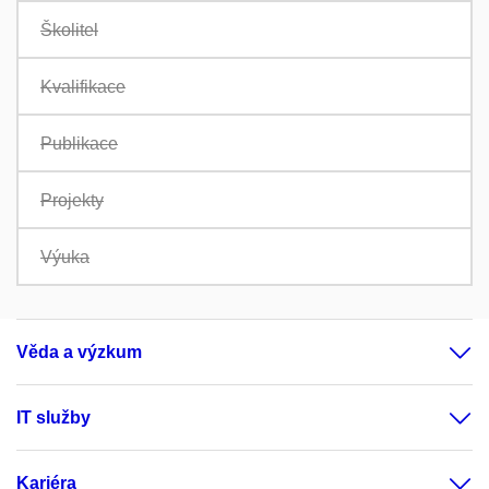
Školitel
Kvalifikace
Publikace
Projekty
Výuka
Věda a výzkum
IT služby
Kariéra