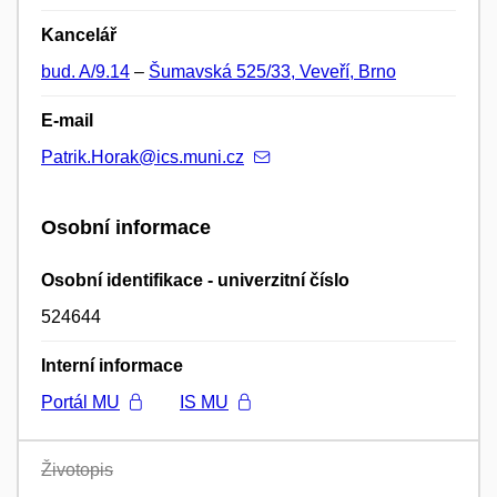
Kancelář
bud. A/9.14
–
Šumavská 525/33, Veveří, Brno
E-mail
Patrik.Horak@ics.muni.cz
Osobní informace
Osobní identifikace - univerzitní číslo
524644
Interní informace
Portál MU
IS MU
Životopis