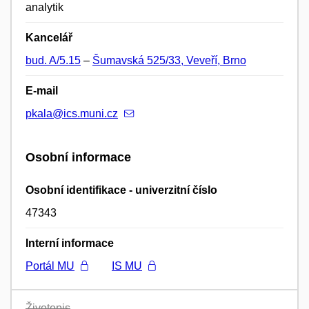
analytik
Kancelář
bud. A/5.15
–
Šumavská 525/33, Veveří, Brno
E-mail
pkala@ics.muni.cz
Osobní informace
Osobní identifikace - univerzitní číslo
47343
Interní informace
Portál MU
IS MU
Životopis