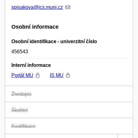
spisakova@ics.muni.cz
Osobní informace
Osobní identifikace - univerzitní číslo
456543
Interní informace
Portál MU
IS MU
Životopis
Školitel
Kvalifikace