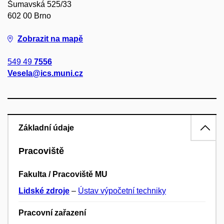
Šumavská 525/33
602 00 Brno
Zobrazit na mapě
549 49
7556
Vesela@ics.muni.cz
Základní údaje
Pracoviště
Fakulta / Pracoviště MU
Lidské zdroje
–
Ústav výpočetní techniky
Pracovní zařazení