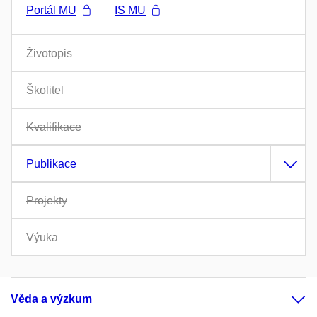
Portál MU
IS MU
Životopis
Školitel
Kvalifikace
Publikace
Projekty
Výuka
Věda a výzkum