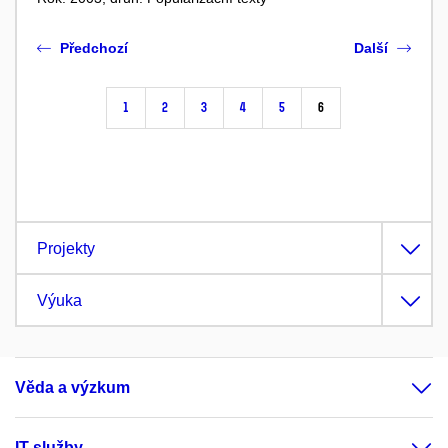
Předchozí
Další
1
2
3
4
5
6
Projekty
Výuka
Věda a výzkum
IT služby