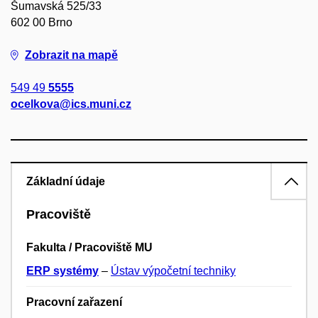
Šumavská 525/33
602 00 Brno
Zobrazit na mapě
549 49
5555
ocelkova@ics.muni.cz
Základní údaje
Pracoviště
Fakulta / Pracoviště MU
ERP systémy
–
Ústav výpočetní techniky
Pracovní zařazení