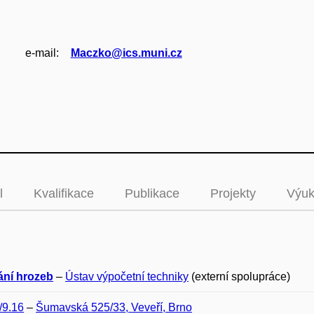
e‑mail:
Maczko@ics.muni.cz
l
Kvalifikace
Publikace
Projekty
Výu
ání hrozeb
–
Ústav výpočetní techniky
(externí spolupráce)
/9.16
–
Šumavská 525/33, Veveří, Brno