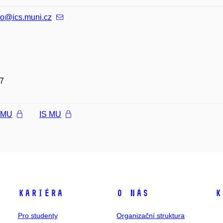
o@ics.muni.cz
7
l MU
IS MU
Kariéra
O nás
K
Pro studenty
Organizační struktura