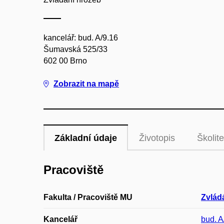
kancelář: bud. A/9.16
Šumavská 525/33
602 00 Brno
Zobrazit na mapě
Základní údaje
Životopis
Školite
Pracoviště
Fakulta / Pracoviště MU
Zvlád
Kancelář
bud. A