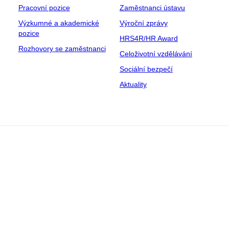
Pracovní pozice
Zaměstnanci ústavu
Výzkumné a akademické
Výroční zprávy
pozice
HRS4R/HR Award
Rozhovory se zaměstnanci
Celoživotní vzdělávání
Sociální bezpečí
Aktuality