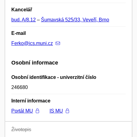
Kancelář
bud. A/8.12
–
Šumavská 525/33, Veveří, Brno
E-mail
Ferko@ics.muni.cz
Osobní informace
Osobní identifikace - univerzitní číslo
246680
Interní informace
Portál MU
IS MU
Životopis