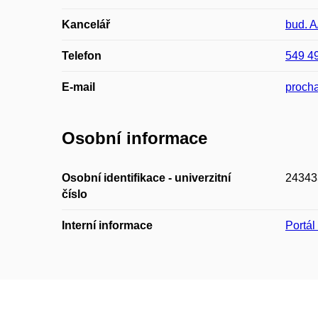
Kancelář
bud. A
Telefon
549 4
E-mail
proch
Osobní informace
Osobní identifikace - univerzitní
24343
číslo
Interní informace
Portá