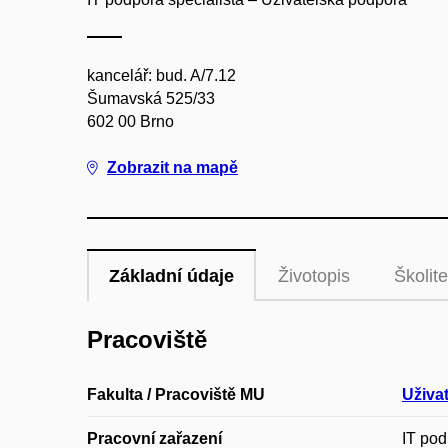
kancelář: bud. A/7.12
Šumavská 525/33
602 00 Brno
Zobrazit na mapě
Základní údaje
Životopis
Školite
Pracoviště
Fakulta / Pracoviště MU
Uživa
Pracovní zařazení
IT pod