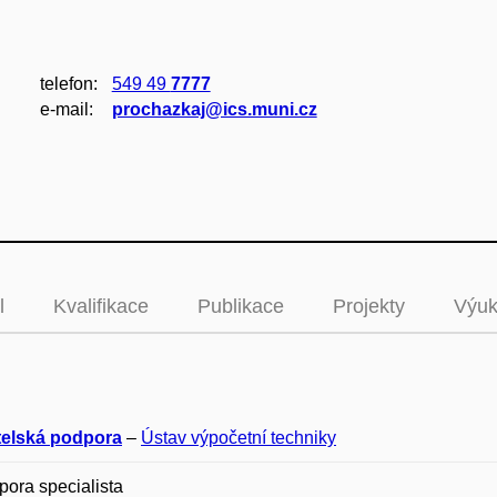
telefon:
549 49
7777
e‑mail:
prochazkaj@ics.muni.cz
l
Kvalifikace
Publikace
Projekty
Výu
telská podpora
–
Ústav výpočetní techniky
pora specialista