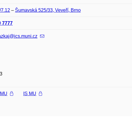
/7.12
–
Šumavská 525/33, Veveří, Brno
9
7777
azkaj@ics.muni.cz
3
l MU
IS MU