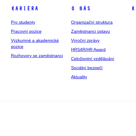
Kariéra
O nás
K
Pro studenty
Organizační struktura
Pracovní pozice
Zaměstnanci ústavu
Výzkumné a akademické
Výroční zprávy
pozice
HRS4R/HR Award
Rozhovory se zaměstnanci
Celoživotní vzdělávání
Sociální bezpečí
Aktuality