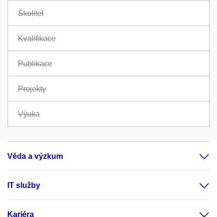
Školitel
Kvalifikace
Publikace
Projekty
Výuka
Věda a výzkum
IT služby
Kariéra