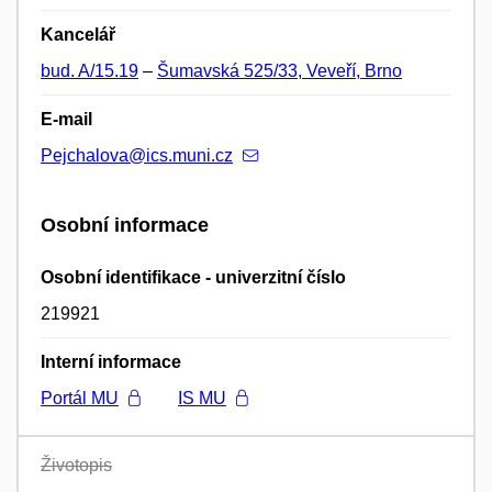
Kancelář
bud. A/15.19
–
Šumavská 525/33, Veveří, Brno
E-mail
Pejchalova@ics.muni.cz
Osobní informace
Osobní identifikace - univerzitní číslo
219921
Interní informace
Portál MU
IS MU
Životopis