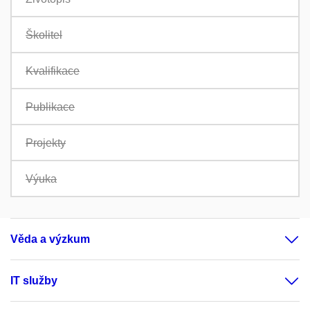
Školitel
Kvalifikace
Publikace
Projekty
Výuka
Věda a výzkum
IT služby