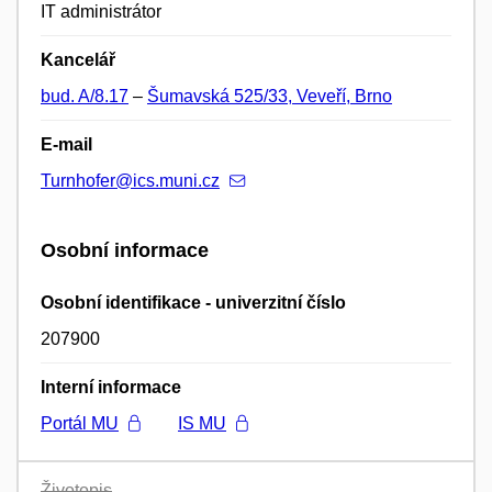
IT administrátor
Kancelář
bud. A/8.17
–
Šumavská 525/33, Veveří, Brno
E-mail
Turnhofer@ics.muni.cz
Osobní informace
Osobní identifikace - univerzitní číslo
207900
Interní informace
Portál MU
IS MU
Životopis