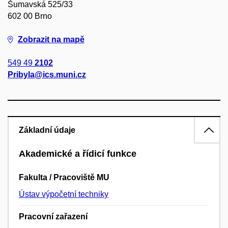
Šumavská 525/33
602 00 Brno
Zobrazit na mapě
549 49
2102
Pribyla@ics.muni.cz
Základní údaje
Akademické a řídicí funkce
Fakulta / Pracoviště MU
Ústav výpočetní techniky
Pracovní zařazení