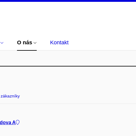
O nás
Kontakt
 zákazníky
udova A