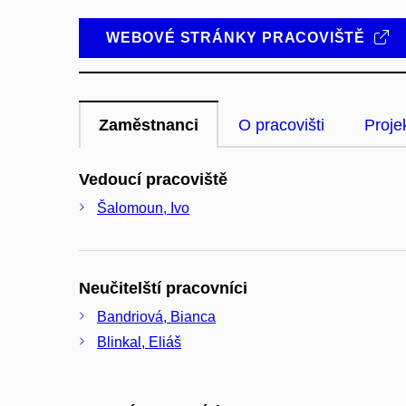
WEBOVÉ STRÁNKY PRACOVIŠTĚ
Zaměstnanci
O pracovišti
Proje
Vedoucí pracoviště
Šalomoun, Ivo
Neučitelští pracovníci
Bandriová, Bianca
Blinkal, Eliáš