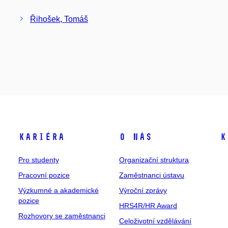
Řihošek, Tomáš
Kariéra
O nás
K
Pro studenty
Organizační struktura
Pracovní pozice
Zaměstnanci ústavu
Výzkumné a akademické
Výroční zprávy
pozice
HRS4R/HR Award
Rozhovory se zaměstnanci
Celoživotní vzdělávání