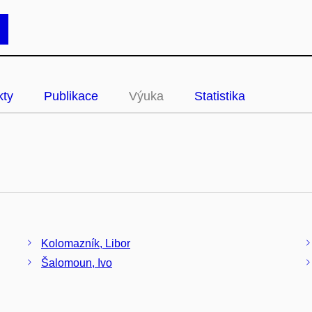
kty
Publikace
Výuka
Statistika
Kolomazník, Libor
Šalomoun, Ivo