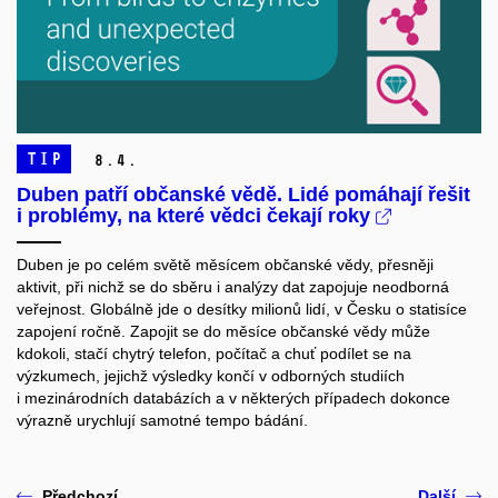
TIP
8.
4.
Duben patří občanské vědě. Lidé pomáhají řešit
i problémy, na které vědci čekají roky
Duben je po celém světě měsícem občanské vědy, přesněji
aktivit, při nichž se do sběru i analýzy dat zapojuje neodborná
veřejnost. Globálně jde o desítky milionů lidí, v Česku o statisíce
zapojení ročně. Zapojit se do měsíce občanské vědy může
kdokoli, stačí chytrý telefon, počítač a chuť podílet se na
výzkumech, jejichž výsledky končí v odborných studiích
i mezinárodních databázích a v některých případech dokonce
výrazně urychlují samotné tempo bádání.
Předchozí
Další