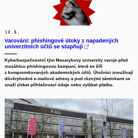
12.
5.
Varování: phishingové útoky z napadených
univerzitních účtů se stupňují
Kyberbezpečnostní tým Masarykovy univerzity varuje před
rozsáhlou phishingovou kampaní, která se šíří
z kompromitovaných akademických účtů. Útočníci zneužívají
důvěryhodné e-mailové adresy a pod různými záminkami se
snaží získat přihlašovací údaje nebo vylákat platbu.