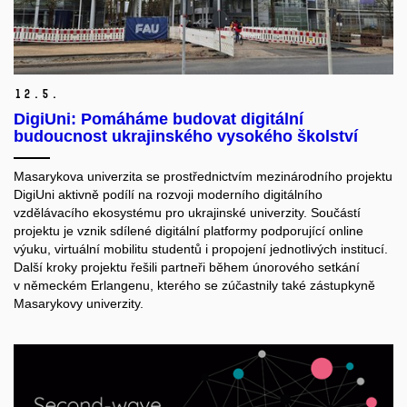
12.
5.
DigiUni: Pomáháme budovat digitální
budoucnost ukrajinského vysokého školství
Masarykova univerzita se prostřednictvím mezinárodního projektu
DigiUni aktivně podílí na rozvoji moderního digitálního
vzdělávacího ekosystému pro ukrajinské univerzity. Součástí
projektu je vznik sdílené digitální platformy podporující online
výuku, virtuální mobilitu studentů i propojení jednotlivých institucí.
Další kroky projektu řešili partneři během únorového setkání
v německém Erlangenu, kterého se zúčastnily také zástupkyně
Masarykovy univerzity.