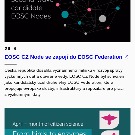
29.
4.
EOSC CZ Node se zapojí do EOSC Federation
Česká republika dosáhla významného milníku v rozvoji správy
výzkumných dat a otevřené vědy. EOSC CZ Node byl schválen
jako kandidátský uzel druhé vlny EOSC Federation, která
propojuje evropské služby, infrastruktury a repozitáře pro práci
s výzkumnými daty.