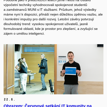
Podobně jako v předchozích letech jsme i
letos
na Ústavu
výpočetní techniky
vyhodnocovali
spokojenost
studentů
a
z
aměstnanců
MUNI
s
IT služb
ami
.
Průzkum, jehož výsledky
máme nyní k dispozici,
přináší nejen důležitou zpětnou vazbu, ale
i konkrétní impulzy pro další rozvoj.
Letošní závěry
potvrzují
dlouhodobý trend
:
vysokou spokojenost uživatelů,
j
asně
formulované oblasti, kde je prostor pro zlepšení
,
a zvyšující se
zájem o umělou inteligenci.
22.
6.
Obrazem: Červnové setkání IT komunity na