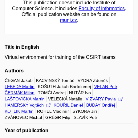
This publication doesn't include Institute of
Computer Science. It includes
Faculty of Informatics
.
Official publication website can be found on
muni.cz
.
Title in English
Virtual environment for training of the CSIRT teams
Authors
ČEGAN Jakub
KACVINSKÝ Tomáš
VYDRA Zdeněk
LEBEDA Martin
KOŠUTH Jakub Bartolomej
VELAN Petr
ČERMÁK Milan
TOMČI Andrej
NUTÁR Ivo
LAŠTOVIČKA Martin
VELECKÁ Natálie
VIZVÁRY Pavla
HAMERSKÝ Vojtěch
KOUŘIL Daniel
BUDAY Ondřej
KOTLÍK Martin
ROHEL Vladimír
SÝKORA Jiří
ZVÁNOVEC Michal
GRÉGR Filip
SLAVÍK Petr
Year of publication