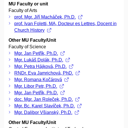
MU Faculty or unit
Faculty of Arts
prof. Mgr. Jiří Macháček, Ph.D.
prof. Ivan Foletti, MA, Docteur es Lettres, Docent in
Church History
Other MU Faculty/Unit
Faculty of Science
Mgr. Jan Petřík, Ph.D.
Mgr. Lukáš Dolák, Ph.D.
Mgr. Petra Hájková, Ph.D.
RNDr. Eva Jamrichová, PhD.
Mgr. Romana Kočárová
Mgr. Libor Petr, Ph.D.
Mgr. Jan Petřík, Ph.D.
doc. Mgr. Jan Roleček, Ph.D.
Mgr. Bc. Karel Slavíček, Ph.D.
Mgr. Dalibor Všianský, Ph.D.
Other MU Faculty/Unit