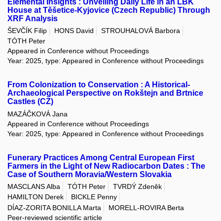
Elemental Insights : Unveiling Daily Life in an LBK
House at Těšetice-Kyjovice (Czech Republic) Through
XRF Analysis
ŠEVČÍK Filip
HONS David
STROUHALOVÁ Barbora
TÓTH Peter
Appeared in Conference without Proceedings
Year: 2025, type: Appeared in Conference without Proceedings
From Colonization to Conservation : A Historical-
Archaeological Perspective on Rokštejn and Brtnice
Castles (CZ)
MAZÁČKOVÁ Jana
Appeared in Conference without Proceedings
Year: 2025, type: Appeared in Conference without Proceedings
Funerary Practices Among Central European First
Farmers in the Light of New Radiocarbon Dates : The
Case of Southern Moravia/Western Slovakia
MASCLANS Alba
TÓTH Peter
TVRDÝ Zdeněk
HAMILTON Derek
BICKLE Penny
DÍAZ-ZORITA BONILLA Marta
MORELL-ROVIRA Berta
Peer-reviewed scientific article