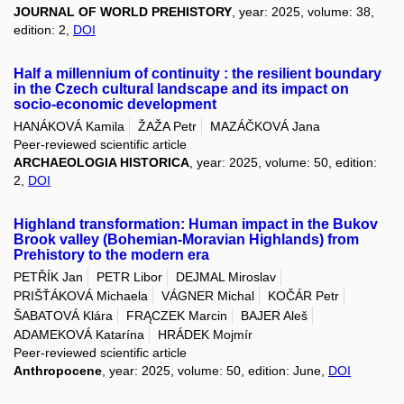
JOURNAL OF WORLD PREHISTORY
, year: 2025, volume: 38,
edition: 2,
DOI
Half a millennium of continuity : the resilient boundary
in the Czech cultural landscape and its impact on
socio-economic development
HANÁKOVÁ Kamila
ŽAŽA Petr
MAZÁČKOVÁ Jana
Peer-reviewed scientific article
ARCHAEOLOGIA HISTORICA
, year: 2025, volume: 50, edition:
2,
DOI
Highland transformation: Human impact in the Bukov
Brook valley (Bohemian-Moravian Highlands) from
Prehistory to the modern era
PETŘÍK Jan
PETR Libor
DEJMAL Miroslav
PRIŠŤÁKOVÁ Michaela
VÁGNER Michal
KOČÁR Petr
ŠABATOVÁ Klára
FRĄCZEK Marcin
BAJER Aleš
ADAMEKOVÁ Katarína
HRÁDEK Mojmír
Peer-reviewed scientific article
Anthropocene
, year: 2025, volume: 50, edition: June,
DOI