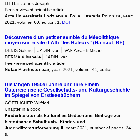
LITTLE James Joseph
Peer-reviewed scientific article
Acta Universitatis Lodziensis. Folia Litteraria Polonica
, year:
2021, volume: 60, edition: 1,
DOI
Découverte d'un petit ensemble du Mésolithique
moyen sur le site d'Ath "les Haleurs" (Hainaut, BE)
DENIS Soléne
JADIN Ivan
VAN ASCHE Michel
DERMAIX Isabelle
JADIN Ivan
Peer-reviewed scientific article
Notae Praehistoricae
, year: 2021, volume: 41, edition: -
Die langen 1950er-Jahre und ihre Fibeln.
Österreichische Gesellschafts- und Kulturgeschichte
im Spiegel von Erstlesebüchern
GÖTTLICHER Wilfried
Chapter in a book
Kinderliteratur als kulturelles Gedächtnis. Beiträge zur
historischen Schulbuch-, Kinder- und
Jugendliteraturforschung II
, year: 2021, number of pages: 24
s.