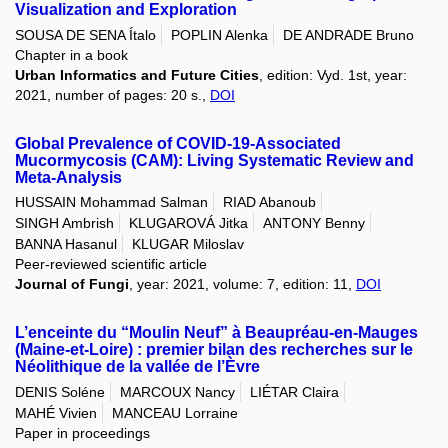
Visualization and Exploration
SOUSA DE SENA Ítalo
POPLIN Alenka
DE ANDRADE Bruno
Chapter in a book
Urban Informatics and Future Cities
, edition: Vyd. 1st, year:
2021, number of pages: 20 s.,
DOI
Global Prevalence of COVID-19-Associated
Mucormycosis (CAM): Living Systematic Review and
Meta-Analysis
HUSSAIN Mohammad Salman
RIAD Abanoub
SINGH Ambrish
KLUGAROVÁ Jitka
ANTONY Benny
BANNA Hasanul
KLUGAR Miloslav
Peer-reviewed scientific article
Journal of Fungi
, year: 2021, volume: 7, edition: 11,
DOI
L’enceinte du “Moulin Neuf” à Beaupréau-en-Mauges
(Maine-et-Loire) : premier bilan des recherches sur le
Néolithique de la vallée de l’Èvre
DENIS Soléne
MARCOUX Nancy
LIÉTAR Claira
MAHÉ Vivien
MANCEAU Lorraine
Paper in proceedings