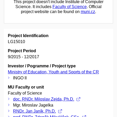
This project doesn't include Institute of Computer
Science. It includes
Faculty of Science
. Official
project website can be found on
muni.cz
.
Project Identification
LG15010
Project Period
9/2015 - 12/2017
Investor / Pogramme / Project type
Ministry of Education, Youth and Sports of the CR
INGO II
MU Faculty or unit
Faculty of Science
doc. RNDr. Miloslav Zejda, Ph.D.
Mgr. Miroslav Jagelka
RNDr. Jan Janík, Ph.D.