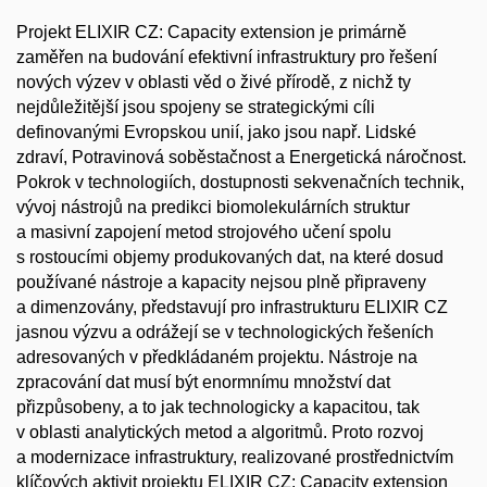
Projekt ELIXIR CZ: Capacity extension je primárně
zaměřen na budování efektivní infrastruktury pro řešení
nových výzev v oblasti věd o živé přírodě, z nichž ty
nejdůležitější jsou spojeny se strategickými cíli
definovanými Evropskou unií, jako jsou např. Lidské
zdraví, Potravinová soběstačnost a Energetická náročnost.
Pokrok v technologiích, dostupnosti sekvenačních technik,
vývoj nástrojů na predikci biomolekulárních struktur
a masivní zapojení metod strojového učení spolu
s rostoucími objemy produkovaných dat, na které dosud
používané nástroje a kapacity nejsou plně připraveny
a dimenzovány, představují pro infrastrukturu ELIXIR CZ
jasnou výzvu a odrážejí se v technologických řešeních
adresovaných v předkládaném projektu. Nástroje na
zpracování dat musí být enormnímu množství dat
přizpůsobeny, a to jak technologicky a kapacitou, tak
v oblasti analytických metod a algoritmů. Proto rozvoj
a modernizace infrastruktury, realizované prostřednictvím
klíčových aktivit projektu ELIXIR CZ: Capacity extension