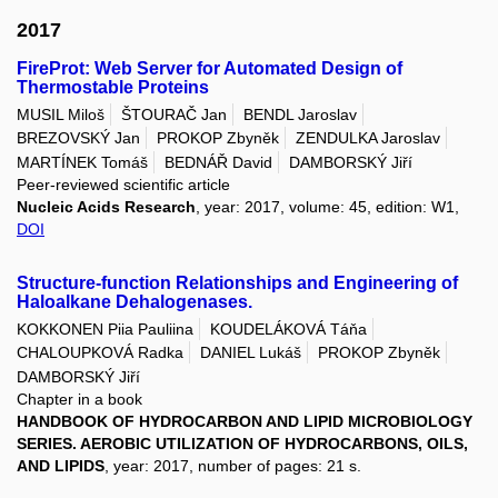
2017
FireProt: Web Server for Automated Design of
Thermostable Proteins
MUSIL Miloš
ŠTOURAČ Jan
BENDL Jaroslav
BREZOVSKÝ Jan
PROKOP Zbyněk
ZENDULKA Jaroslav
MARTÍNEK Tomáš
BEDNÁŘ David
DAMBORSKÝ Jiří
Peer-reviewed scientific article
Nucleic Acids Research
, year: 2017, volume: 45, edition: W1,
DOI
Structure-function Relationships and Engineering of
Haloalkane Dehalogenases.
KOKKONEN Piia Pauliina
KOUDELÁKOVÁ Táňa
CHALOUPKOVÁ Radka
DANIEL Lukáš
PROKOP Zbyněk
DAMBORSKÝ Jiří
Chapter in a book
HANDBOOK OF HYDROCARBON AND LIPID MICROBIOLOGY
SERIES. AEROBIC UTILIZATION OF HYDROCARBONS, OILS,
AND LIPIDS
, year: 2017, number of pages: 21 s.