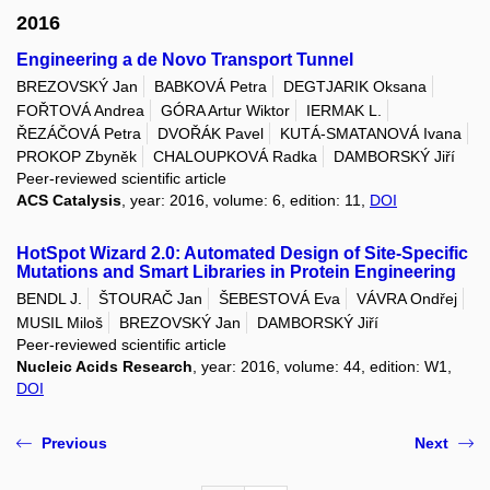
2016
Engineering a de Novo Transport Tunnel
BREZOVSKÝ Jan
BABKOVÁ Petra
DEGTJARIK Oksana
FOŘTOVÁ Andrea
GÓRA Artur Wiktor
IERMAK L.
ŘEZÁČOVÁ Petra
DVOŘÁK Pavel
KUTÁ-SMATANOVÁ Ivana
PROKOP Zbyněk
CHALOUPKOVÁ Radka
DAMBORSKÝ Jiří
Peer-reviewed scientific article
ACS Catalysis
, year: 2016, volume: 6, edition: 11,
DOI
HotSpot Wizard 2.0: Automated Design of Site-Specific
Mutations and Smart Libraries in Protein Engineering
BENDL J.
ŠTOURAČ Jan
ŠEBESTOVÁ Eva
VÁVRA Ondřej
MUSIL Miloš
BREZOVSKÝ Jan
DAMBORSKÝ Jiří
Peer-reviewed scientific article
Nucleic Acids Research
, year: 2016, volume: 44, edition: W1,
DOI
Previous
Next