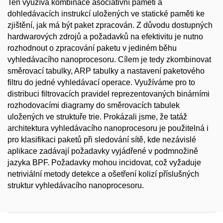
Ten využívá kombinace asociativní paměti a
dohledávacích instrukcí uložených ve statické paměti ke
zjištění, jak má být paket zpracován. Z důvodu dostupných
hardwarových zdrojů a požadavků na efektivitu je nutno
rozhodnout o zpracování paketu v jediném běhu
vyhledávacího nanoprocesoru. Cílem je tedy zkombinovat
směrovací tabulky, ARP tabulky a nastavení paketového
filtru do jedné vyhledávací operace. Využíváme pro to
distribuci filtrovacích pravidel reprezentovaných binárními
rozhodovacími diagramy do směrovacích tabulek
uložených ve struktuře trie. Prokázali jsme, že tatáž
architektura vyhledávacího nanoprocesoru je použitelná i
pro klasifikaci paketů při sledování sítě, kde nezávislé
aplikace zadávají požadavky vyjádřené v podmnožině
jazyka BPF. Požadavky mohou incidovat, což vyžaduje
netriviální metody detekce a ošetření kolizí příslušných
struktur vyhledávacího nanoprocesoru.