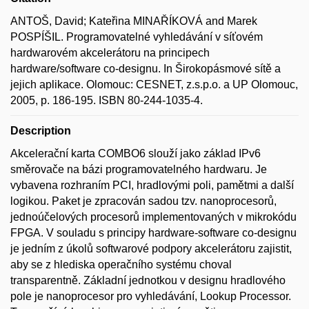
ANTOŠ, David; Kateřina MINAŘÍKOVÁ and Marek
POSPÍŠIL. Programovatelné vyhledávání v síťovém
hardwarovém akcelerátoru na principech
hardware/software co-designu. In Širokopásmové sítě a
jejich aplikace. Olomouc: CESNET, z.s.p.o. a UP Olomouc,
2005, p. 186-195. ISBN 80-244-1035-4.
Description
Akcelerační karta COMBO6 slouží jako základ IPv6
směrovače na bázi programovatelného hardwaru. Je
vybavena rozhraním PCI, hradlovými poli, pamětmi a další
logikou. Paket je zpracován sadou tzv. nanoprocesorů,
jednoúčelových procesorů implementovaných v mikrokódu
FPGA. V souladu s principy hardware-software co-designu
je jedním z úkolů softwarové podpory akcelerátoru zajistit,
aby se z hlediska operačního systému choval
transparentně. Základní jednotkou v designu hradlového
pole je nanoprocesor pro vyhledávání, Lookup Processor.