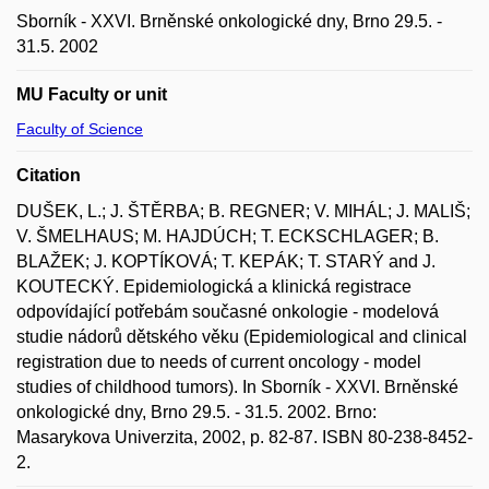
Sborník - XXVI. Brněnské onkologické dny, Brno 29.5. -
31.5. 2002
MU Faculty or unit
Faculty of Science
Citation
DUŠEK, L.; J. ŠTĚRBA; B. REGNER; V. MIHÁL; J. MALIŠ;
V. ŠMELHAUS; M. HAJDÚCH; T. ECKSCHLAGER; B.
BLAŽEK; J. KOPTÍKOVÁ; T. KEPÁK; T. STARÝ and J.
KOUTECKÝ. Epidemiologická a klinická registrace
odpovídající potřebám současné onkologie - modelová
studie nádorů dětského věku (Epidemiological and clinical
registration due to needs of current oncology - model
studies of childhood tumors). In Sborník - XXVI. Brněnské
onkologické dny, Brno 29.5. - 31.5. 2002. Brno:
Masarykova Univerzita, 2002, p. 82-87. ISBN 80-238-8452-
2.