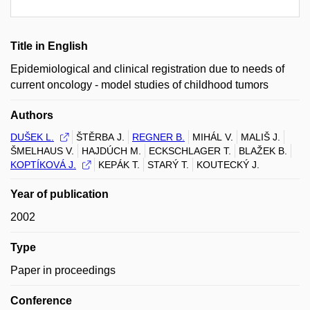
Title in English
Epidemiological and clinical registration due to needs of
current oncology - model studies of childhood tumors
Authors
DUŠEK L.
ŠTĚRBA J.
REGNER B.
MIHÁL V.
MALIŠ J.
ŠMELHAUS V.
HAJDÚCH M.
ECKSCHLAGER T.
BLAŽEK B.
KOPTÍKOVÁ J.
KEPÁK T.
STARÝ T.
KOUTECKÝ J.
Year of publication
2002
Type
Paper in proceedings
Conference