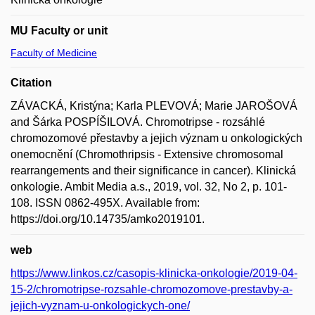
MU Faculty or unit
Faculty of Medicine
Citation
ZÁVACKÁ, Kristýna; Karla PLEVOVÁ; Marie JAROŠOVÁ
and Šárka POSPÍŠILOVÁ. Chromotripse - rozsáhlé
chromozomové přestavby a jejich význam u onkologických
onemocnění (Chromothripsis - Extensive chromosomal
rearrangements and their significance in cancer). Klinická
onkologie. Ambit Media a.s., 2019, vol. 32, No 2, p. 101-
108. ISSN 0862-495X. Available from:
https://doi.org/10.14735/amko2019101.
web
https://www.linkos.cz/casopis-klinicka-onkologie/2019-04-
15-2/chromotripse-rozsahle-chromozomove-prestavby-a-
jejich-vyznam-u-onkologickych-one/