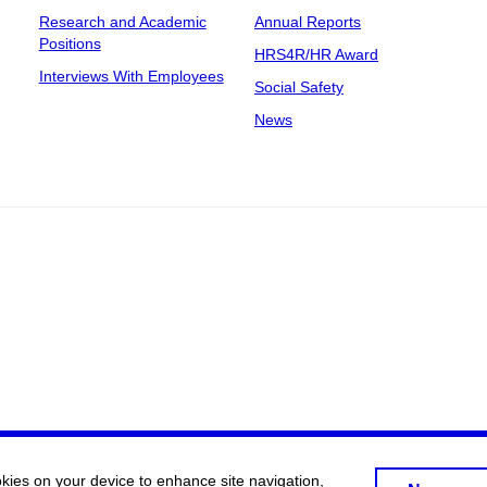
Research and Academic
Annual Reports
Positions
HRS4R/HR Award
Interviews With Employees
Social Safety
News
okies on your device to enhance site navigation,