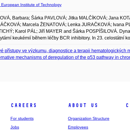
 European Institute of Technology
VÁ, Barbara; Šárka PAVLOVÁ; Jitka MALČÍKOVÁ; Jana KOT
ČKOVÁ; Marcela ŽENATOVÁ; Lenka JURAČKOVÁ; Ivana PL
 TICHÝ; Karol PÁL; Jiří MAYER and Šárka POSPÍŠILOVÁ. Dynam
ytární keukémií během léčby BCR inhibitory. In 23. celostátní 
é přístupy ve výzkumu, diagnostice a terapii hematologických m
ernative mechanisms of deregulation of the p53 pathway in chro
Careers
About Us
C
For students
Organization Structure
Jobs
Employees