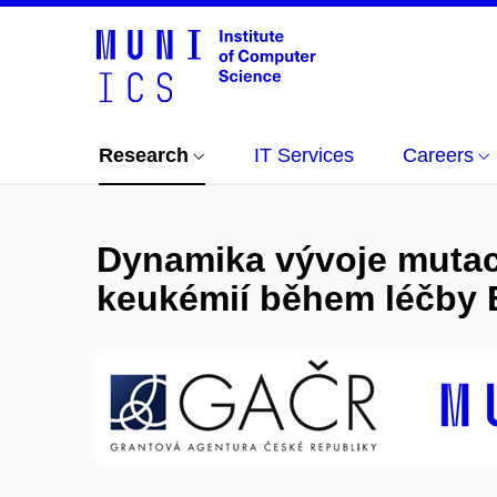
Research
IT Services
Careers
Dynamika vývoje mutací
keukémií během léčby B