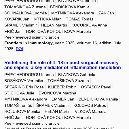
PAPATHEODOROU Ioanna
BLAŽKOVÁ Gabriela
TOMÁŠIKOVÁ Zuzana
BENDÍČKOVÁ Kamila
DOHNALKOVA Ludmila
MÝTNIKOVÁ Alexandra
ŽÁK Jan
KOVARIK Jan
KRTIČKA Milan
TOMÁŠ Tomáš
SRAMEK Vladimir
HELÁN Martin
KOCURKOVÁ Anna
FRIČ Jan
HORTOVÁ KOHOUTKOVÁ Marcela
Peer-reviewed scientific article
Frontiers in immunology
, year: 2025, volume: 16, edition: July
2025,
DOI
Redefining the role of IL-18 in post-surgical recovery
and sepsis: a key mediator of inflammation resolution
PAPATHEODOROU Ioanna
BLAZKOVA Gabriela
BOSÁKOVÁ Veronika
TOMÁŠIKOVÁ Zuzana
SPEARING Erin Rose
KLIEBER Robin
OSTASOV Pavel
ŠTÍCHOVÁ Julie
DVONČOVÁ Martina
MÝTNIKOVÁ Alexandra
EMMER Jan
BENDÍČKOVÁ Kamila
TOMÁŠ Tomáš
ŠRÁMEK Vladimír
KOLOVOS Petros
HOLUBOVA Monika
HELÁN Martin
VLKOVÁ Marcela
FRIČ Jan
HORTOVÁ KOHOUTKOVÁ Marcela
Peer-reviewed scientific article