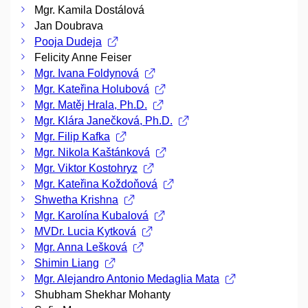
Mgr. Kamila Dostálová
Jan Doubrava
Pooja Dudeja
Felicity Anne Feiser
Mgr. Ivana Foldynová
Mgr. Kateřina Holubová
Mgr. Matěj Hrala, Ph.D.
Mgr. Klára Janečková, Ph.D.
Mgr. Filip Kafka
Mgr. Nikola Kaštánková
Mgr. Viktor Kostohryz
Mgr. Kateřina Koždoňová
Shwetha Krishna
Mgr. Karolína Kubalová
MVDr. Lucia Kytková
Mgr. Anna Lešková
Shimin Liang
Mgr. Alejandro Antonio Medaglia Mata
Shubham Shekhar Mohanty