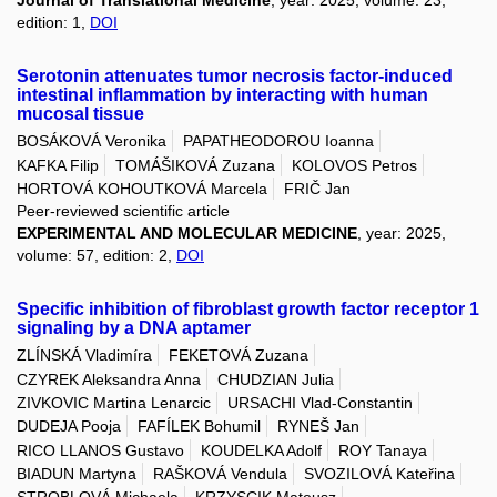
Journal of Translational Medicine
, year: 2025, volume: 23,
edition: 1,
DOI
Serotonin attenuates tumor necrosis factor-induced
intestinal inflammation by interacting with human
mucosal tissue
BOSÁKOVÁ Veronika
PAPATHEODOROU Ioanna
KAFKA Filip
TOMÁŠIKOVÁ Zuzana
KOLOVOS Petros
HORTOVÁ KOHOUTKOVÁ Marcela
FRIČ Jan
Peer-reviewed scientific article
EXPERIMENTAL AND MOLECULAR MEDICINE
, year: 2025,
volume: 57, edition: 2,
DOI
Specific inhibition of fibroblast growth factor receptor 1
signaling by a DNA aptamer
ZLÍNSKÁ Vladimíra
FEKETOVÁ Zuzana
CZYREK Aleksandra Anna
CHUDZIAN Julia
ZIVKOVIC Martina Lenarcic
URSACHI Vlad-Constantin
DUDEJA Pooja
FAFÍLEK Bohumil
RYNEŠ Jan
RICO LLANOS Gustavo
KOUDELKA Adolf
ROY Tanaya
BIADUN Martyna
RAŠKOVÁ Vendula
SVOZILOVÁ Kateřina