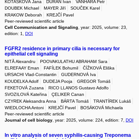
KOTAŠKOVÁ Jana
DURAN Ivan
VAŇHARA Petr
DOUBEK Michael
MAYER Jiří
SOUČEK Karel
KRAKOW Deborah
KREJČÍ Pavel
Peer-reviewed scientific article
Cell Communication and Signaling
, year: 2025, volume: 23,
edition: 1,
DOI
FGFR2 residence in primary cilia is necessary for
epithelial cell signaling
NITĂ Alexandru
POOVAKULATHU ABRAHAM Sara
ELREFAAY Eman
FAFÍLEK Bohumil
ČÍŽKOVÁ Eliška
URSACHI Vlad-Constantin
GUDERNOVÁ Iva
KOUDELKA Adolf
DUDEJA Pooja
GREGOR Tomáš
FEKETOVÁ Zuzana
RICO LLANOS Gustavo Adolfo
SVOZILOVÁ Kateřina
ÇELIKER Canan
CZYREK Aleksandra Anna
BÁRTA Tomáš
TRANTÍREK Lukáš
WIEDLOCHA Antoni
KREJČÍ Pavel
BOSÁKOVÁ Michaela
Peer-reviewed scientific article
Journal of cell biology
, year: 2025, volume: 224, edition: 7,
DOI
In vitro analysis of seven syphilis-causing Treponema