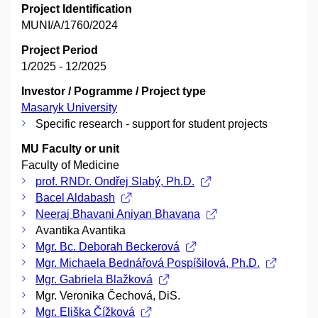
Project Identification
MUNI/A/1760/2024
Project Period
1/2025 - 12/2025
Investor / Pogramme / Project type
Masaryk University
Specific research - support for student projects
MU Faculty or unit
Faculty of Medicine
prof. RNDr. Ondřej Slabý, Ph.D.
Bacel Aldabash
Neeraj Bhavani Aniyan Bhavana
Avantika Avantika
Mgr. Bc. Deborah Beckerová
Mgr. Michaela Bednářová Pospíšilová, Ph.D.
Mgr. Gabriela Blažková
Mgr. Veronika Čechová, DiS.
Mgr. Eliška Čížková