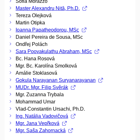
Sofia Morazzo
Master Alexandru Nită, Ph.D.
Tereza Olejková
Martin Otipka
Ioanna Papatheodorou, MSc
Daniel Pereira de Sousa, MSc
Ondřej Polách
Sara Poovakulathu Abraham, MSc
Bc. Hana Rosová
Mgr. Bc. Karolína Smolková
Amálie Stoklasová
Gokula Narayanan Suryanarayanan
MUDr. Mgr. Filip Svěrák
Mgr. Zuzanna Trybala
Mohammad Umar
Vlad-Constantin Ursachi, Ph.D.
Ing. Natália Vadovičová
Mgr. Jana Vepřková
Mgr. Saša Zahornacká