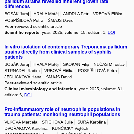
pallidum strains revealed inherent growth rate
differences
BOSÁK Juraj
HRALA Matěj
ANDRLA Petr
VRBOVÁ Eliška
POSPÍŠILOVÁ Petra
ŠMAJS David
Peer-reviewed scientific article
Scientific reports
, year: 2025, volume: 15, edition: 1,
DOI
In vitro isolation of contemporary Treponema pallidum
strains directly from clinical samples of syphilis
patients
BOSÁK Juraj
HRALA Matěj
SKOKAN Filip
NEČAS Miroslav
STRNADEL Radim
VRBOVÁ Eliška
POSPÍŠILOVÁ Petra
JEDLIČKOVÁ Hana
ŠMAJS David
Peer-reviewed scientific article
Clinical microbiology and infection
, year: 2025, volume: 31,
edition: 6,
DOI
Pro-inflammatory role of neutrophils populations in
trauma patients: monitoring neutrophil populations
VLKOVÁ Marcela
ŠTÍCHOVÁ Julie
SURÁ Karolína
DVOŘÁKOVÁ Karolína
KUNČICKÝ Vojtěch