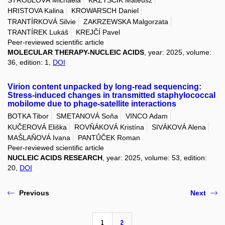
STROBLOVÁ Michaela
KRZYSCIK Mateusz
HRISTOVA Kalina
KROWARSCH Daniel
TRANTÍRKOVÁ Silvie
ZAKRZEWSKA Malgorzata
TRANTÍREK Lukáš
KREJČÍ Pavel
Peer-reviewed scientific article
MOLECULAR THERAPY-NUCLEIC ACIDS
, year: 2025, volume:
36, edition: 1,
DOI
Virion content unpacked by long-read sequencing:
Stress-induced changes in transmitted staphylococcal
mobilome due to phage-satellite interactions
BOTKA Tibor
SMETANOVÁ Soňa
VINCO Adam
KUČEROVÁ Eliška
ROVŇÁKOVÁ Kristína
SIVÁKOVÁ Alena
MAŠLAŇOVÁ Ivana
PANTŮČEK Roman
Peer-reviewed scientific article
NUCLEIC ACIDS RESEARCH
, year: 2025, volume: 53, edition:
20,
DOI
Previous
Next
1
2