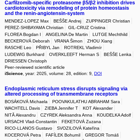
Carfilzomib-specific proteasome β5/β2 inhibition drives
cardiotoxicity via remodeling of protein homeostasis
and the renin-angiotensin-system
MENDEZ-LOPEZ Max
BEŠŠE Andrej
ZUPPINGER Christian
PEREZ-SHIBAYAMA Christian
GIL-CRUZ Cristina
FLOREA Bogdan I
ANGELINA De Martin
LUTGE Mechthild
BECKEROVÁ Deborah
VRANA Šimon
ZHOU Xiang
RASCHE Leo
PŘIBYL Jan
ROTREKL Vladimír
LUDEWIG Burkhard
OVERKLEEFT Herman S
BEŠŠE Lenka
DRIESSEN Christoph
Peer-reviewed scientific article
iScience
, year: 2025, volume: 28, edition: 9,
DOI
Endoplasmic reticulum stress disrupts signaling via
altered processing of transmembrane receptors
BOSÁKOVÁ Michaela
POOVAKULATHU ABRAHAM Sara
WACHTELL Davis
ZIEBA Jennifer T
KOT Alexander
NITĂ Alexandru
CZYREK Aleksandra Anna
KOUDELKA Adolf
URSACHI Vlad-Constantin
FEKETOVÁ Zuzana
RICO-LLANOS Gustavo
SVOZILOVÁ Kateřina
KOCEROVÁ Petra
FAFÍLEK Bohumil
GREGOR Tomáš