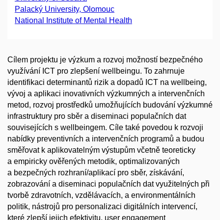
Palacký University, Olomouc
National Institute of Mental Health
Cílem projektu je výzkum a rozvoj možností bezpečného
využívání ICT pro zlepšení wellbeingu. To zahrnuje
identifikaci determinantů rizik a dopadů ICT na wellbeing,
vývoj a aplikaci inovativních výzkumných a intervenčních
metod, rozvoj prostředků umožňujících budování výzkumné
infrastruktury pro sběr a diseminaci populačních dat
souvisejících s wellbeingem. Cíle také povedou k rozvoji
nabídky preventivních a intervenčních programů a budou
směřovat k aplikovatelným výstupům včetně teoreticky
a empiricky ověřených metodik, optimalizovaných
a bezpečných rozhraní/aplikací pro sběr, získávání,
zobrazování a diseminaci populačních dat využitelných při
tvorbě zdravotních, vzdělávacích, a environmentálních
politik, nástrojů pro personalizaci digitálních intervencí,
které zlepší jejich efektivitu, user engagement