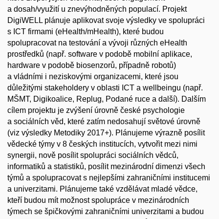
a dosah/využití u znevýhodněných populací. Projekt
DigiWELL plánuje aplikovat svoje výsledky ve spolupráci
s ICT firmami (eHealth/mHealth), které budou
spolupracovat na testování a vývoji různých eHealth
prostředků (např. software v podobě mobilní aplikace,
hardware v podobě biosenzorů, případně robotů)
a vládními i neziskovými organizacemi, které jsou
důležitými stakeholdery v oblasti ICT a wellbeingu (např.
MŠMT, Digikoalice, Replug, Podané ruce a další). Dalším
cílem projektu je zvýšení úrovně české psychologie
a sociálních věd, které zatím nedosahují světové úrovně
(viz výsledky Metodiky 2017+). Plánujeme výrazně posílit
vědecké týmy v 8 českých institucích, vytvořit mezi nimi
synergii, nově posílit spolupráci sociálních vědců,
informatiků a statistiků, posílit mezinárodní dimenzi všech
týmů a spolupracovat s nejlepšími zahraničními institucemi
a univerzitami. Plánujeme také vzdělávat mladé vědce,
kteří budou mít možnost spolupráce v mezinárodních
týmech se špičkovými zahraničními univerzitami a budou