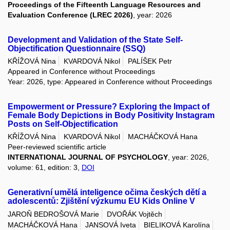
Proceedings of the Fifteenth Language Resources and
Evaluation Conference (LREC 2026)
, year: 2026
Development and Validation of the State Self-
Objectification Questionnaire (SSQ)
KŘÍŽOVÁ Nina
KVARDOVÁ Nikol
PALÍŠEK Petr
Appeared in Conference without Proceedings
Year: 2026, type: Appeared in Conference without Proceedings
Empowerment or Pressure? Exploring the Impact of
Female Body Depictions in Body Positivity Instagram
Posts on Self-Objectification
KŘÍŽOVÁ Nina
KVARDOVÁ Nikol
MACHÁČKOVÁ Hana
Peer-reviewed scientific article
INTERNATIONAL JOURNAL OF PSYCHOLOGY
, year: 2026,
volume: 61, edition: 3,
DOI
Generativní umělá inteligence očima českých dětí a
adolescentů: Zjištění výzkumu EU Kids Online V
JAROŇ BEDROŠOVÁ Marie
DVOŘÁK Vojtěch
MACHÁČKOVÁ Hana
JANSOVÁ Iveta
BIELIKOVÁ Karolína