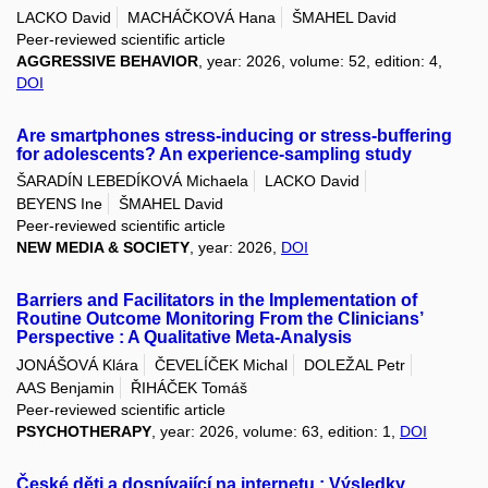
LACKO David
MACHÁČKOVÁ Hana
ŠMAHEL David
Peer-reviewed scientific article
AGGRESSIVE BEHAVIOR
, year: 2026, volume: 52, edition: 4,
DOI
Are smartphones stress-inducing or stress-buffering
for adolescents? An experience-sampling study
ŠARADÍN LEBEDÍKOVÁ Michaela
LACKO David
BEYENS Ine
ŠMAHEL David
Peer-reviewed scientific article
NEW MEDIA & SOCIETY
, year: 2026,
DOI
Barriers and Facilitators in the Implementation of
Routine Outcome Monitoring From the Clinicians’
Perspective : A Qualitative Meta-Analysis
JONÁŠOVÁ Klára
ČEVELÍČEK Michal
DOLEŽAL Petr
AAS Benjamin
ŘIHÁČEK Tomáš
Peer-reviewed scientific article
PSYCHOTHERAPY
, year: 2026, volume: 63, edition: 1,
DOI
České děti a dospívající na internetu : Výsledky