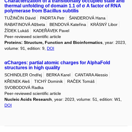
Characterization of a transitionally occupied state and
thermal unfolding of domain 1.1 of σ A factor of RNA
polymerase from Bacillus subtilis
TUŽINČIN Dávid
PADRTA Petr
ŠANDEROVÁ Hana
RABATINOVÁ Alžbeta
BENDOVÁ Kateřina
KRÁSNÝ Libor
ŽÍDEK Lukáš
KADEŘÁVEK Pavel
Peer-reviewed scientific article
Proteins: Structure, Function and Bioinformatics
, year: 2023,
volume: 91, edition: 9,
DOI
αCharges: partial atomic charges for AlphaFold
structures in high quality
SCHINDLER Ondřej
BERKA Karel
CANTARA Alessio
KŘENEK Aleš
TICHÝ Dominik
RAČEK Tomáš
SVOBODOVÁ Radka
Peer-reviewed scientific article
Nucleic Acids Research
, year: 2023, volume: 51, edition: W1,
DOI