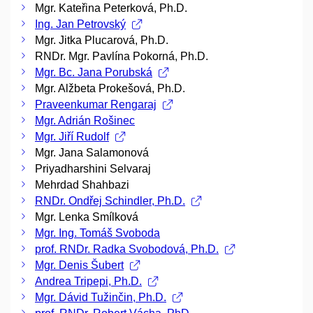
Mgr. Kateřina Peterková, Ph.D.
Ing. Jan Petrovský
Mgr. Jitka Plucarová, Ph.D.
RNDr. Mgr. Pavlína Pokorná, Ph.D.
Mgr. Bc. Jana Porubská
Mgr. Alžbeta Prokešová, Ph.D.
Praveenkumar Rengaraj
Mgr. Adrián Rošinec
Mgr. Jiří Rudolf
Mgr. Jana Salamonová
Priyadharshini Selvaraj
Mehrdad Shahbazi
RNDr. Ondřej Schindler, Ph.D.
Mgr. Lenka Smílková
Mgr. Ing. Tomáš Svoboda
prof. RNDr. Radka Svobodová, Ph.D.
Mgr. Denis Šubert
Andrea Tripepi, Ph.D.
Mgr. Dávid Tužinčin, Ph.D.