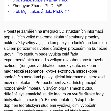
prof. RNDr. Robert Vácha, PhD.
Zhengyue Zhang, Ph.D., MSc.
prof. Mgr. Lukáš Žídek, Ph.D.
Projekt je zaměřen na integraci 3D strukturních informací
popisujících velké makromolekulární struktury, proteiny,
nukleové kyseliny a jejich komplexy, do funkčního kontextu
s cílem porozumět životně důležitým procesům na buněčné
úrovni. Pro studium bude využita celá řada
experimentálních metod s velkým rozsahem prostorového
rozlišení (rentgenové difrakce monokrystalů, nukleární
magnetická rezonance, kryo-elektronová mikroskopie)
společně s metodami poskytujícími informace o interakcích
mezi molekulami. Pro pochopení základních principů
rozpoznávání molekul v živých organismech budou
důležité systematické studie in-vitro za využití široké řady
biofyzikálních nástrojů. Experimentální přístup bude
doplněn teoretickými studiemi využívajícími výpočetní