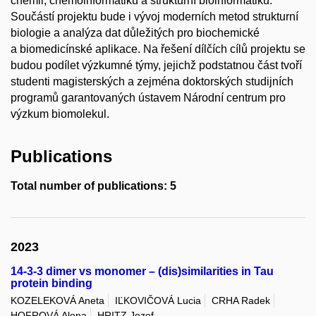
chemii, chemoinformatiku a strukturní bioinformatiku.
Součástí projektu bude i vývoj moderních metod strukturní
biologie a analýza dat důležitých pro biochemické
a biomedicínské aplikace. Na řešení dílčích cílů projektu se
budou podílet výzkumné týmy, jejichž podstatnou část tvoří
studenti magisterských a zejména doktorských studijních
programů garantovaných ústavem Národní centrum pro
výzkum biomolekul.
Publications
Total number of publications: 5
2023
14-3-3 dimer vs monomer – (dis)similarities in Tau
protein binding
KOZELEKOVÁ Aneta
IĽKOVIČOVÁ Lucia
CRHA Radek
HOFROVÁ Alena
HRITZ Jozef