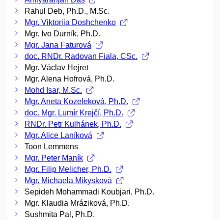
Rahul Deb, Ph.D., M.Sc.
Mgr. Viktoriia Doshchenko
Mgr. Ivo Durník, Ph.D.
Mgr. Jana Faturová
doc. RNDr. Radovan Fiala, CSc.
Mgr. Václav Hejret
Mgr. Alena Hofrová, Ph.D.
Mohd Isar, M.Sc.
Mgr. Aneta Kozeleková, Ph.D.
doc. Mgr. Lumír Krejčí, Ph.D.
RNDr. Petr Kulhánek, Ph.D.
Mgr. Alice Laníková
Toon Lemmens
Mgr. Peter Maník
Mgr. Filip Melicher, Ph.D.
Mgr. Michaela Mikysková
Sepideh Mohammadi Koubjari, Ph.D.
Mgr. Klaudia Mráziková, Ph.D.
Sushmita Pal, Ph.D.