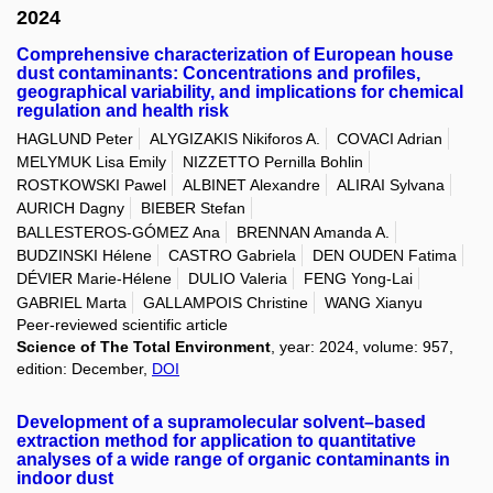
2024
Comprehensive characterization of European house
dust contaminants: Concentrations and profiles,
geographical variability, and implications for chemical
regulation and health risk
HAGLUND Peter
ALYGIZAKIS Nikiforos A.
COVACI Adrian
MELYMUK Lisa Emily
NIZZETTO Pernilla Bohlin
ROSTKOWSKI Pawel
ALBINET Alexandre
ALIRAI Sylvana
AURICH Dagny
BIEBER Stefan
BALLESTEROS-GÓMEZ Ana
BRENNAN Amanda A.
BUDZINSKI Hélene
CASTRO Gabriela
DEN OUDEN Fatima
DÉVIER Marie-Hélene
DULIO Valeria
FENG Yong-Lai
GABRIEL Marta
GALLAMPOIS Christine
WANG Xianyu
Peer-reviewed scientific article
Science of The Total Environment
, year: 2024, volume: 957,
edition: December,
DOI
Development of a supramolecular solvent–based
extraction method for application to quantitative
analyses of a wide range of organic contaminants in
indoor dust