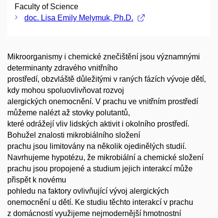
Faculty of Science
doc. Lisa Emily Melymuk, Ph.D.
Mikroorganismy i chemické znečištění jsou významnými
determinanty zdravého vnitřního
prostředí, obzvláště důležitými v raných fázích vývoje dětí,
kdy mohou spoluovlivňovat rozvoj
alergických onemocnění. V prachu ve vnitřním prostředí
můžeme nalézt až stovky polutantů,
které odrážejí vliv lidských aktivit i okolního prostředí.
Bohužel znalosti mikrobiálního složení
prachu jsou limitovány na několik ojedinělých studií.
Navrhujeme hypotézu, že mikrobiální a chemické složení
prachu jsou propojené a studium jejich interakcí může
přispět k novému
pohledu na faktory ovlivňující vývoj alergických
onemocnění u dětí. Ke studiu těchto interakcí v prachu
z domácností využijeme nejmodernější hmotnostní