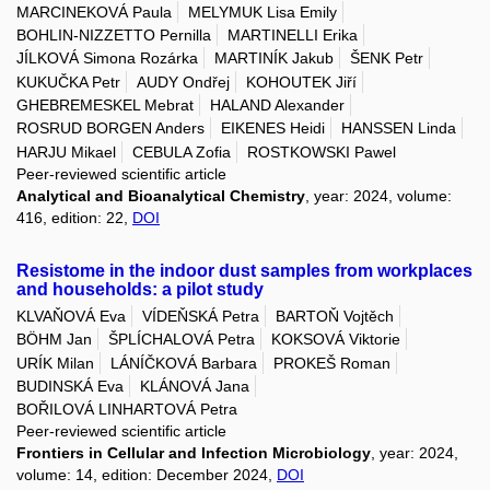
MARCINEKOVÁ Paula
MELYMUK Lisa Emily
BOHLIN-NIZZETTO Pernilla
MARTINELLI Erika
JÍLKOVÁ Simona Rozárka
MARTINÍK Jakub
ŠENK Petr
KUKUČKA Petr
AUDY Ondřej
KOHOUTEK Jiří
GHEBREMESKEL Mebrat
HALAND Alexander
ROSRUD BORGEN Anders
EIKENES Heidi
HANSSEN Linda
HARJU Mikael
CEBULA Zofia
ROSTKOWSKI Pawel
Peer-reviewed scientific article
Analytical and Bioanalytical Chemistry
, year: 2024, volume:
416, edition: 22,
DOI
Resistome in the indoor dust samples from workplaces
and households: a pilot study
KLVAŇOVÁ Eva
VÍDEŇSKÁ Petra
BARTOŇ Vojtěch
BÖHM Jan
ŠPLÍCHALOVÁ Petra
KOKSOVÁ Viktorie
URÍK Milan
LÁNÍČKOVÁ Barbara
PROKEŠ Roman
BUDINSKÁ Eva
KLÁNOVÁ Jana
BOŘILOVÁ LINHARTOVÁ Petra
Peer-reviewed scientific article
Frontiers in Cellular and Infection Microbiology
, year: 2024,
volume: 14, edition: December 2024,
DOI