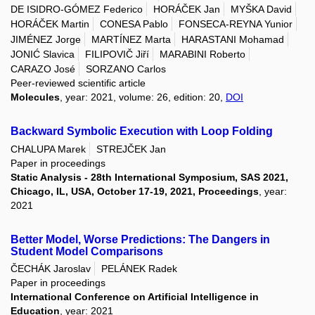
DE ISIDRO-GÓMEZ Federico
HORÁČEK Jan
MYŠKA David
HORÁČEK Martin
CONESA Pablo
FONSECA-REYNA Yunior
JIMÉNEZ Jorge
MARTÍNEZ Marta
HARASTANI Mohamad
JONIĆ Slavica
FILIPOVIČ Jiří
MARABINI Roberto
CARAZO José
SORZANO Carlos
Peer-reviewed scientific article
Molecules
, year: 2021, volume: 26, edition: 20,
DOI
Backward Symbolic Execution with Loop Folding
CHALUPA Marek
STREJČEK Jan
Paper in proceedings
Static Analysis - 28th International Symposium, SAS 2021,
Chicago, IL, USA, October 17-19, 2021, Proceedings
, year:
2021
Better Model, Worse Predictions: The Dangers in
Student Model Comparisons
ČECHÁK Jaroslav
PELÁNEK Radek
Paper in proceedings
International Conference on Artificial Intelligence in
Education
, year: 2021