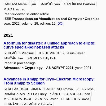
GANUZA María Luján
BARIŠIĆ Ivan
KOZLÍKOVÁ Barbora
MIAO Haichao
Peer-reviewed scientific article
IEEE Transactions on Visualization and Computer Graphics
,
year: 2022, volume: 28, edition: 12,
DOI
2021
A formula for disaster: a unified approach to elliptic
curve special-point-based attacks
SEDLÁČEK Vladimír
CHI-DOMINGUEZ Jesús-Javier
JANČÁR Ján
BRUMLEY Billy Bob
Paper in proceedings
Advances in Cryptology – ASIACRYPT 2021
, year: 2021
Advances in Xmipp for Cryo–Electron Microscopy:
From Xmipp to Scipion
STŘELÁK David
JIMÉNEZ-MORENO Amaya
VILAS José
RAMÍREZ-APORTELA Erney
SÁNCHEZ-GARCÍA Ruben
MALUENDA David
VARGAS Javier
HERREROS David
FERNÁNDEZ-GIMÉNEZ Estrella