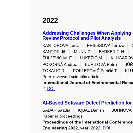
2022
Addressing Challenges When Applying G
Review Protocol and Pilot Analysis
KANTOROVÁ Lucia
FRIESSOVÁ Tereza
KANTOR Jiří
MUNN Z.
BARKER T. H.
ŽULJEVIĆ M. F.
LUKEŽIĆ M.
KLUGAROVÁ
POKORNÁ Andrea
BÚŘILOVÁ Petra
BÚŘI
TOKALIĆ R.
POKLEPOVIĆ Peričić T.
KLU
Peer-reviewed scientific article
International Journal of Environmental Rese
2,
DOI
AI-Based Software Defect Prediction fo
SADAF Saadia
IQBAL Danish
BÜHNOVÁ 
Paper in proceedings
Proceedings of the International Conferenc
Engineering 2022
, year: 2022,
DOI