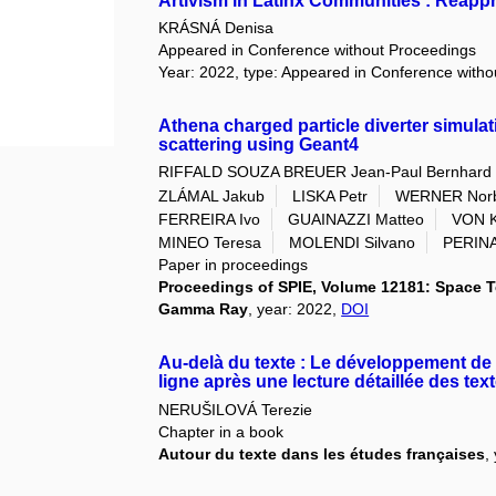
Artivism in Latinx Communities : Reappr
KRÁSNÁ Denisa
Appeared in Conference without Proceedings
Year: 2022, type: Appeared in Conference with
Athena charged particle diverter simula
scattering using Geant4
RIFFALD SOUZA BREUER Jean-Paul Bernhard
ZLÁMAL Jakub
LISKA Petr
WERNER Norb
FERREIRA Ivo
GUAINAZZI Matteo
VON K
MINEO Teresa
MOLENDI Silvano
PERINA
Paper in proceedings
Proceedings of SPIE, Volume 12181: Space Te
Gamma Ray
, year: 2022,
DOI
Au-delà du texte : Le développement de l
ligne après une lecture détaillée des tex
NERUŠILOVÁ Terezie
Chapter in a book
Autour du texte dans les études françaises
,