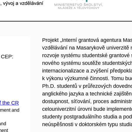
Projekt „Interní grantová agentura Masa
vzdělávání na Masarykově univerzitě n
rozvoje systému studentské grantové s
d CEP:
nového systému soutěže studentských
internacionalizace a zvýšení předpokl
k výkonu výzkumné činnosti. Tomu bu
Ph.D. studentů v průřezových dovednos
anglického jazyka a technické zajištěn
dostupnost, síťování, proces adminis
f the CR
celouniverzitní úrovni bude implemen
pment and
studenty postgraduálního studia a pod
 and
neúspěšnosti v doktorském typu studi
ment