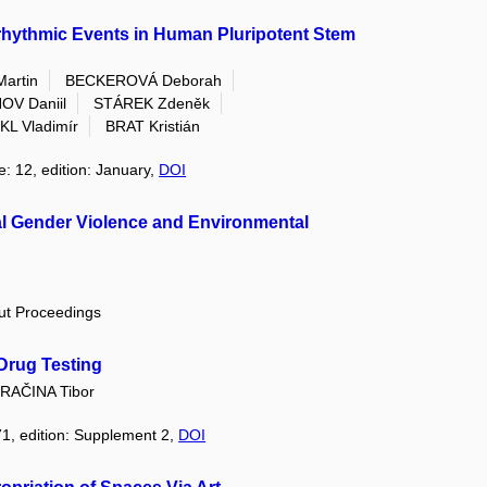
rhythmic Events in Human Pluripotent Stem
artin
BECKEROVÁ Deborah
OV Daniil
STÁREK Zdeněk
L Vladimír
BRAT Kristián
e: 12, edition: January,
DOI
al Gender Violence and Environmental
out Proceedings
 Drug Testing
RAČINA Tibor
71, edition: Supplement 2,
DOI