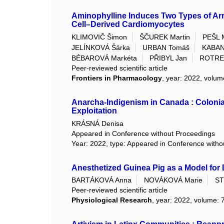
Aminophylline Induces Two Types of Ar
Cell–Derived Cardiomyocytes
KLIMOVIČ Šimon
ŠČUREK Martin
PEŠL M
JELÍNKOVÁ Šárka
URBAN Tomáš
KABAN
BÉBAROVÁ Markéta
PŘIBYL Jan
ROTREK
Peer-reviewed scientific article
Frontiers in Pharmacology
, year: 2022, volum
Anarcha-Indigenism in Canada : Coloni
Exploitation
KRÁSNÁ Denisa
Appeared in Conference without Proceedings
Year: 2022, type: Appeared in Conference with
Anesthetized Guinea Pig as a Model for
BARTÁKOVÁ Anna
NOVÁKOVÁ Marie
ST
Peer-reviewed scientific article
Physiological Research
, year: 2022, volume: 