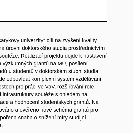
rykovy univerzity“ cílí na zvýšení kvality
a úrovni doktorského studia prostřednictvím
outěže. Realizací projektu dojde k nastavení
 výzkumných grantů na MU, posílení
adů u studentů v doktorském stupni studia
de odpovídat komplexní systém vzdělávání
tech pro práci ve VaV, rozšiřování role
í infrastruktury soutěže s ohledem na
trace a hodnocení studentských grantů. Na
továno a ověřeno nové schéma grantů pro
pořena snaha o snížení míry studijní
a.