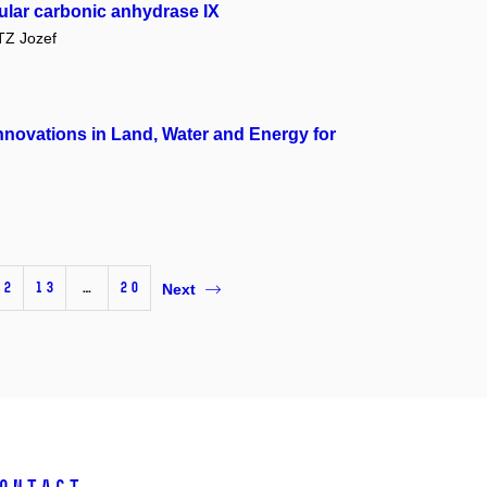
lular carbonic anhydrase IX
TZ Jozef
Innovations in Land, Water and Energy for
12
13
…
20
Next