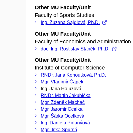
Other MU Faculty/Unit
Faculty of Sports Studies
Ing. Zuzana Sajdlová, Ph.D.
Other MU Faculty/Unit
Faculty of Economics and Administration
doc. Ing. Rostislav Staněk, Ph.D.
Other MU Faculty/Unit
Institute of Computer Science
RNDr. Jana Kohoutková, Ph.D.
Mgr. Vladimír Čapek
Ing. Jana Haluzová
RNDr. Martin Jakubička
Mgr. Zdeněk Machač
Mgr. Jaromír Ocelka
Mgr. Šárka Ocelková
Ing. Daniela Pidanýová
Mgr. Jitka Spurná