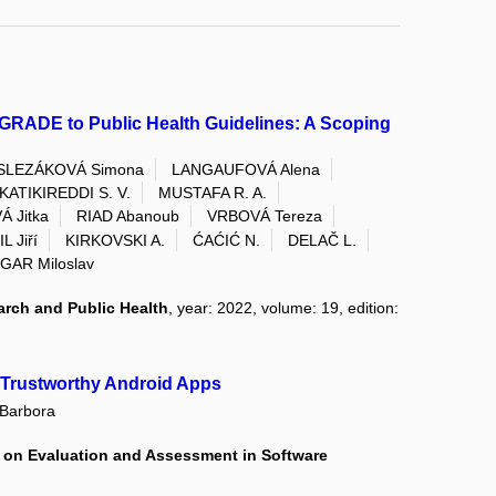
RADE to Public Health Guidelines: A Scoping
SLEZÁKOVÁ Simona
LANGAUFOVÁ Alena
KATIKIREDDI S. V.
MUSTAFA R. A.
 Jitka
RIAD Abanoub
VRBOVÁ Tereza
L Jiří
KIRKOVSKI A.
ĆAĆIĆ N.
DELAČ L.
GAR Miloslav
arch and Public Health
, year: 2022, volume: 19, edition:
r Trustworthy Android Apps
Barbora
e on Evaluation and Assessment in Software