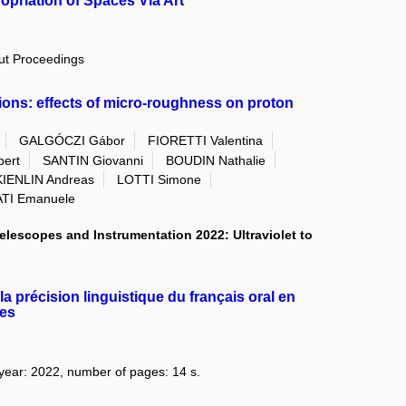
opriation of Spaces Via Art
out Proceedings
tions: effects of micro-roughness on proton
GALGÓCZI Gábor
FIORETTI Valentina
ert
SANTIN Giovanni
BOUDIN Nathalie
IENLIN Andreas
LOTTI Simone
TI Emanuele
lescopes and Instrumentation 2022: Ultraviolet to
a précision linguistique du français oral en
tes
 year: 2022, number of pages: 14 s.