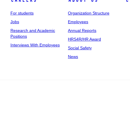
Careers
About Us
C
For students
Organization Structure
Jobs
Employees
Research and Academic
Annual Reports
Positions
HRS4R/HR Award
Interviews With Employees
Social Safety
News