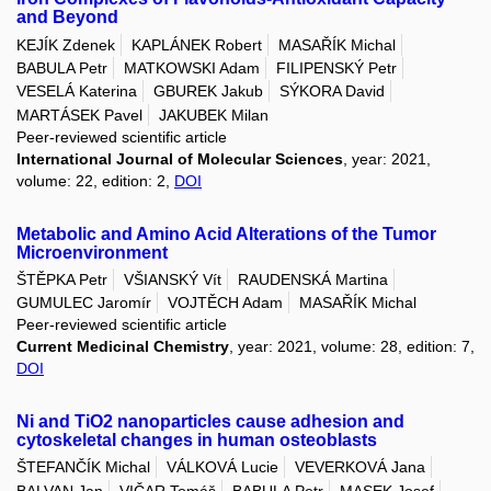
and Beyond
KEJÍK Zdenek
KAPLÁNEK Robert
MASAŘÍK Michal
BABULA Petr
MATKOWSKI Adam
FILIPENSKÝ Petr
VESELÁ Katerina
GBUREK Jakub
SÝKORA David
MARTÁSEK Pavel
JAKUBEK Milan
Peer-reviewed scientific article
International Journal of Molecular Sciences
, year: 2021,
volume: 22, edition: 2,
DOI
Metabolic and Amino Acid Alterations of the Tumor
Microenvironment
ŠTĚPKA Petr
VŠIANSKÝ Vít
RAUDENSKÁ Martina
GUMULEC Jaromír
VOJTĚCH Adam
MASAŘÍK Michal
Peer-reviewed scientific article
Current Medicinal Chemistry
, year: 2021, volume: 28, edition: 7,
DOI
Ni and TiO2 nanoparticles cause adhesion and
cytoskeletal changes in human osteoblasts
ŠTEFANČÍK Michal
VÁLKOVÁ Lucie
VEVERKOVÁ Jana
BALVAN Jan
VIČAR Tomáš
BABULA Petr
MASEK Josef