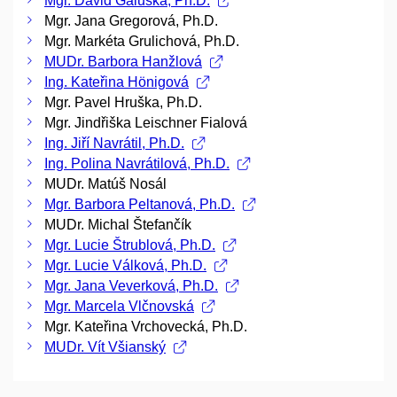
Mgr. David Galuška, Ph.D.
Mgr. Jana Gregorová, Ph.D.
Mgr. Markéta Grulichová, Ph.D.
MUDr. Barbora Hanžlová
Ing. Kateřina Hönigová
Mgr. Pavel Hruška, Ph.D.
Mgr. Jindřiška Leischner Fialová
Ing. Jiří Navrátil, Ph.D.
Ing. Polina Navrátilová, Ph.D.
MUDr. Matúš Nosál
Mgr. Barbora Peltanová, Ph.D.
MUDr. Michal Štefančík
Mgr. Lucie Štrublová, Ph.D.
Mgr. Lucie Válková, Ph.D.
Mgr. Jana Veverková, Ph.D.
Mgr. Marcela Vlčnovská
Mgr. Kateřina Vrchovecká, Ph.D.
MUDr. Vít Všianský