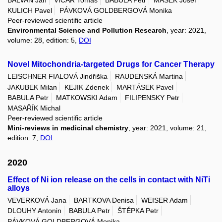
KULICH Pavel
PÁVKOVÁ GOLDBERGOVÁ Monika
Peer-reviewed scientific article
Environmental Science and Pollution Research
, year: 2021,
volume: 28, edition: 5,
DOI
Novel Mitochondria-targeted Drugs for Cancer Therapy
LEISCHNER FIALOVÁ Jindřiška
RAUDENSKÁ Martina
JAKUBEK Milan
KEJIK Zdenek
MARTÁSEK Pavel
BABULA Petr
MATKOWSKI Adam
FILIPENSKY Petr
MASAŘÍK Michal
Peer-reviewed scientific article
Mini-reviews in medicinal chemistry
, year: 2021, volume: 21,
edition: 7,
DOI
2020
Effect of Ni ion release on the cells in contact with NiTi
alloys
VEVERKOVÁ Jana
BARTKOVA Denisa
WEISER Adam
DLOUHY Antonin
BABULA Petr
ŠTĚPKA Petr
PÁVKOVÁ GOLDBERGOVÁ Monika