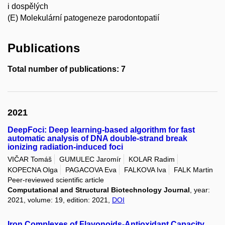
i dospělých
(E) Molekulární patogeneze parodontopatií
Publications
Total number of publications: 7
2021
DeepFoci: Deep learning-based algorithm for fast
automatic analysis of DNA double-strand break
ionizing radiation-induced foci
VIČAR Tomáš
GUMULEC Jaromír
KOLAR Radim
KOPECNA Olga
PAGACOVA Eva
FALKOVA Iva
FALK Martin
Peer-reviewed scientific article
Computational and Structural Biotechnology Journal
, year:
2021, volume: 19, edition: 2021,
DOI
Iron Complexes of Flavonoids-Antioxidant Capacity