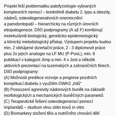
Projekt řeší problematiku patofyziologie vybraných
komplexních nemocí – konkrétně diabetu 2. typu a obezity,
nádorů, osteodegenerativních onemocnění
a parodontopatií – hierarchicky na různých úrovních
etiopatogeneze. Dílčí podprogramy (A až F) kombinují
molekulárně-biologický, geneticko-epidemiologický
a klinický metodologický přístup. Výstupem projektu budou
min. 2 obhájené dizertační práce, 2 - 3 diplomové práce
plus 2x jejich analogie na LF MU (P-PooL), min. 6
publikací v kategorii Jimp a min. 4 v Jost a několik
aktivních prezentací na tuzemských a zahraničních fórech.
Dílčí podprogramy:
(A) Možnosti predikce rozvoje a progrese pozdních
komplikací diabetu s využitím GWAS „hitů“
(B) Posouzení agresivity nádorových buněk na základě
morfologických a mechanických buněčných parametrů
(C) Terapeutické řešení osteodegenerací pomocí
implantátů – studium vlivu slitin kovů in vitro
(D) Biomarkery složení těla a nutričního chování dětí