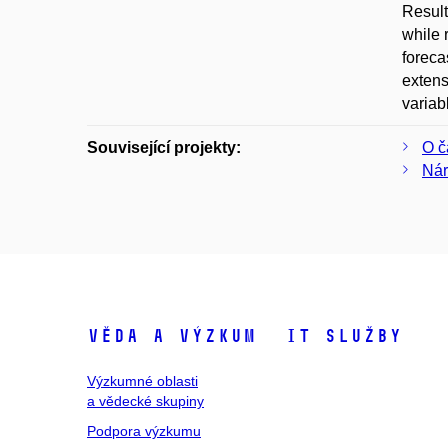
Result
while 
foreca
extens
variab
Související projekty:
O č
Nár
Věda a výzkum
IT služby
Výzkumné oblasti
a vědecké skupiny
Podpora výzkumu