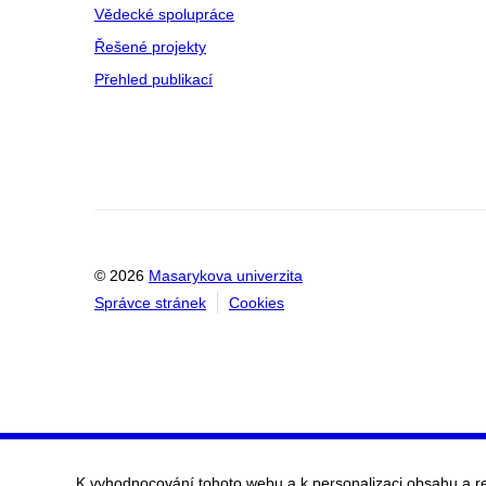
Vědecké spolupráce
Řešené projekty
Přehled publikací
© 2026
Masarykova univerzita
Správce stránek
Cookies
K vyhodnocování tohoto webu a k personalizaci obsahu a r