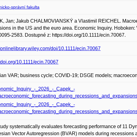
icko-správní fakulta
, Jan; Jakub CHALMOVIANSKÝ a Vlastimil REICHEL. Macroeco
ions in the US and the euro area. Economic Inquiry. Hoboken: Wi
095-2583. Dostupné z: https://doi.org/10.1111/ecin.70067.
//onlinelibrary.wiley.com/doi/10.1111/ecin.70067
//doi.org/10.1111/ecin.70067
an VAR; business cycle; COVID-19; DSGE models; macroeconom
nomic_Inquiry_-_2026_-_Capek_-
croeconomic_forecasting_during_recessions_and_expansion
nomic_Inquiry_-_2026_-_Capek_-
croeconomic_forecasting_during_recessions_and_expansion
tudy systematically evaluates forecasting performance of 11 D
sian Vector Autoregression (BVAR) models during recessions a