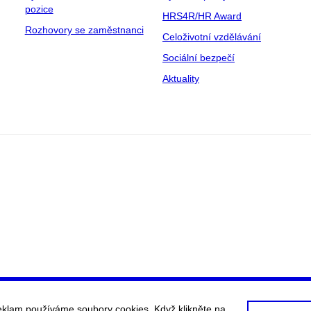
pozice
HRS4R/HR Award
Rozhovory se zaměstnanci
Celoživotní vzdělávání
Sociální bezpečí
Aktuality
eklam používáme soubory cookies. Když klikněte na