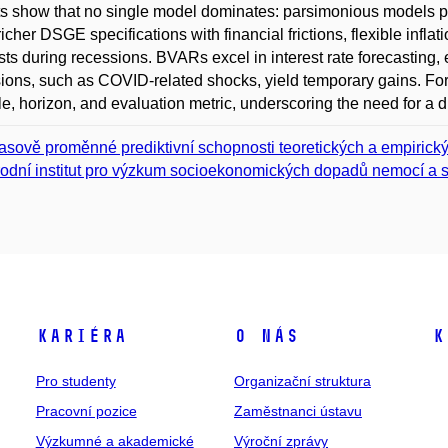
s show that no single model dominates: parsimonious models per
richer DSGE specifications with financial frictions, flexible infl
sts during recessions. BVARs excel in interest rate forecasting, 
ions, such as COVID-related shocks, yield temporary gains. Fo
le, horizon, and evaluation metric, underscoring the need for a d
asově proměnné prediktivní schopnosti teoretických a empiri
odní institut pro výzkum socioekonomických dopadů nemocí a s
Kariéra
O nás
K
Pro studenty
Organizační struktura
Pracovní pozice
Zaměstnanci ústavu
Výzkumné a akademické
Výroční zprávy