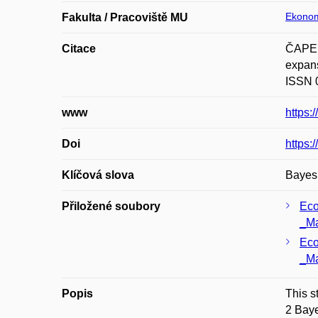
Ekonom
Fakulta / Pracoviště MU
Citace
ČAPEK
expans
ISSN 0
www
https:
Doi
https:
Klíčová slova
Bayesi
Přiložené soubory
Eco
_Ma
Eco
_Ma
Popis
This s
2 Baye