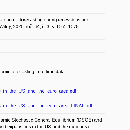
nomic forecasting during recessions and
ley, 2026, roč. 64, č. 3, s. 1055-1078.
ic forecasting; real-time data
s_in_the_US_and_the_euro_area.pdf
s_in_the_US_and_the_euro_area_FINAL.pdf
ynamic Stochastic General Equilibrium (DSGE) and
nd expansions in the US and the euro area.